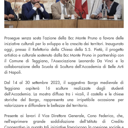
Prosegue senza sosta l’azione della Bcc Monte Pruno a favore delle
iniziative culturali per lo sviluppo e la crescita dei territori. Inaugurato
oggi, presso il Refettorio della Chiesa della S.S. Pietà, il progetto
artistico e culturale sostenuto dalla Bcc Monte Pruno in partnership con
il Comune di Teggiano, l’Associazione Leonardo Da Vinci e la
collaborazione della Scuola di Scultura dell’Accademia di Belle Arti
di Napoli.
Dal 14 al 30 settembre 2023, il suggestivo Borgo medievale di
Teggiano ospiterà 16 sculture realizzate dagli studenti
dell’Accademia. La mostra diffusa tra i vicoli, il castello e le chiese
storiche del Borgo, rappresenta una irripetibile occasione per
valorizzare e diffondere le bellezze del territorio.
Presente ai lavori il Vice Direttore Generale, Cono Federico, che,
nell’esprimere grande soddisfazione dell’Istituto di Credito
Cooperativo in quanto tali iniziative favoriscono la coesione sociale e