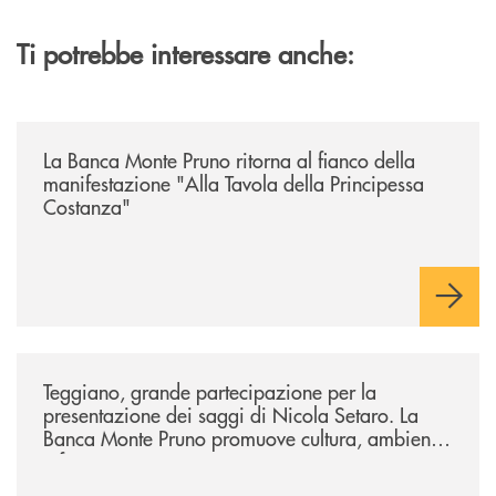
Ti potrebbe interessare anche:
/comunicati/la-banca-monte-pruno-ritorna-al-fianco-della-manifestazion
La Banca Monte Pruno ritorna al fianco della
manifestazione "Alla Tavola della Principessa
Costanza"
/comunicati/teggiano-grande-partecipazione-per-la-presentazione-dei-
Teggiano, grande partecipazione per la
presentazione dei saggi di Nicola Setaro. La
Banca Monte Pruno promuove cultura, ambiente
e futuro