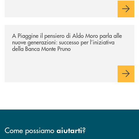
/comunicati/a-piaggine-il-pensiero-di-aldo-moro-parla-alle-nuove-gene
A Piaggine il pensiero di Aldo Moro parla alle
nuove generazioni: successo per l’iniziativa
della Banca Monte Pruno
Come possiamo
?
aiutarti