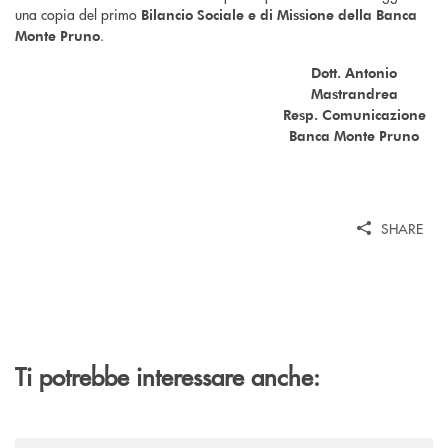
una copia del primo
Bilancio Sociale e di Missione della Banca
.
Monte Pruno
Dott. Antonio
Mastrandrea
Resp. Comunicazione
Banca Monte Pruno
SHARE
Ti potrebbe interessare anche:
/comunicati/concerti-destate-di-villa-guariglia-e-banca-monte-pruno-u