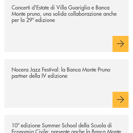
Concerti d'Estate di Villa Guariglia e Banca
Monte pruno, una solida collaborazione anche
per la 29ª edizione
/comunicati/nocera-jazz-festival-la-banca-monte-pruno-partner-della-i
Nocera Jazz Festival: la Banca Monte Pruno
partner della IV edizione
/comunicati/10ª-edizione-summer-school-della-scuola-di-economia-civ
10ª edizione Summer School della Scuola di
Economia Civile: presente anche la Banca Monte