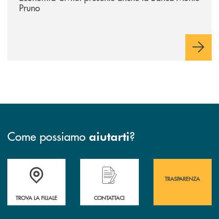
Pruno
Come possiamo
?
aiutarti
Accedi all' elenco completo&nbsp; delle&nbsp; filiali&nbsp; di Banca 
Hai bisogno di assistenza immediata? Contatta
Hai bisogno di alcuni
TRASPARENZA
TROVA LA FILIALE
CONTATTACI