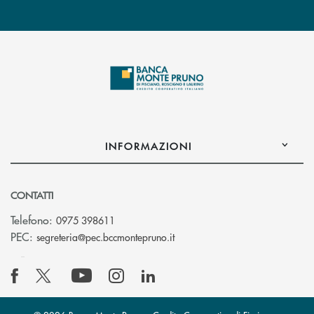
INFORMAZIONI
CONTATTI
Telefono:
0975 398611
(si apre l’app di posta elettro
PEC:
segreteria@pec.bccmontepruno.it