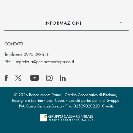
INFORMAZIONI
CONTATTI
Telefono:
0975 398611
(si apre l’app di posta elettro
PEC:
segreteria@pec.bccmontepruno.it
© 2026 Banca Monte Pruno - Credito Cooperativo di Fisciano,
Roscigno e Laurino - Soc. Coop. - Società partecipante al Gruppo
IVA Cassa Centrale Banca · P.Iva 02529020220
Crediti