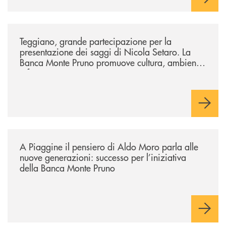
/comunicati/teggiano-grande-partecipazione-per-la-presentazione-dei-
Teggiano, grande partecipazione per la
presentazione dei saggi di Nicola Setaro. La
Banca Monte Pruno promuove cultura, ambiente
e futuro
/comunicati/a-piaggine-il-pensiero-di-aldo-moro-parla-alle-nuove-gene
A Piaggine il pensiero di Aldo Moro parla alle
nuove generazioni: successo per l’iniziativa
della Banca Monte Pruno