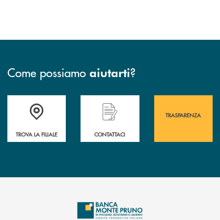
Come possiamo
?
aiutarti
Accedi all' elenco completo&nbsp; delle&nbsp; filiali&nbsp; di Banca 
Hai bisogno di assistenza immediata? Contatta
Hai bisogno di alcuni
TRASPARENZA
TROVA LA FILIALE
CONTATTACI