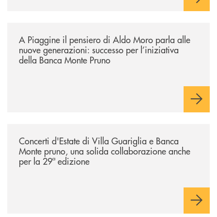
/comunicati/a-piaggine-il-pensiero-di-aldo-moro-parla-alle-nuove-gene
A Piaggine il pensiero di Aldo Moro parla alle
nuove generazioni: successo per l’iniziativa
della Banca Monte Pruno
/comunicati/concerti-destate-di-villa-guariglia-e-banca-monte-pruno-u
Concerti d'Estate di Villa Guariglia e Banca
Monte pruno, una solida collaborazione anche
per la 29ª edizione