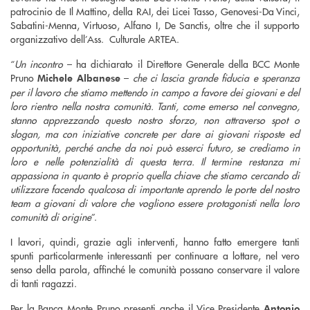
patrocinio de Il Mattino, della RAI, dei Licei Tasso, Genovesi-Da Vinci,
Sabatini-Menna, Virtuoso, Alfano I, De Sanctis, oltre che il supporto
organizzativo dell’Ass. Culturale ARTEA.
“
Un incontro
– ha dichiarato il Direttore Generale della BCC Monte
Pruno
–
che ci lascia grande fiducia e speranza
Michele Albanese
per il lavoro che stiamo mettendo in campo a favore dei giovani e del
loro rientro nella nostra comunità. Tanti, come emerso nel convegno,
stanno apprezzando questo nostro sforzo, non attraverso spot o
slogan, ma con iniziative concrete per dare ai giovani risposte ed
opportunità, perché anche da noi può esserci futuro, se crediamo in
loro e nelle potenzialità di questa terra. Il termine restanza mi
appassiona in quanto è proprio quella chiave che stiamo cercando di
utilizzare facendo qualcosa di importante aprendo le porte del nostro
team a giovani di valore che vogliono essere protagonisti nella loro
comunità di origine
”.
I lavori, quindi, grazie agli interventi, hanno fatto emergere tanti
spunti particolarmente interessanti per continuare a lottare, nel vero
senso della parola, affinché le comunità possano conservare il valore
di tanti ragazzi.
Per la Banca Monte Pruno presenti anche il Vice Presidente
Antonio