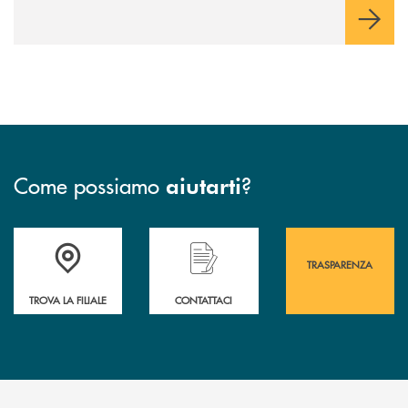
Come possiamo
?
aiutarti
Accedi all' elenco completo&nbsp; delle&nbsp; filiali&nbsp; di Banca 
Hai bisogno di assistenza immediata? Contatta
Hai bisogno di alcuni
TRASPARENZA
TROVA LA FILIALE
CONTATTACI