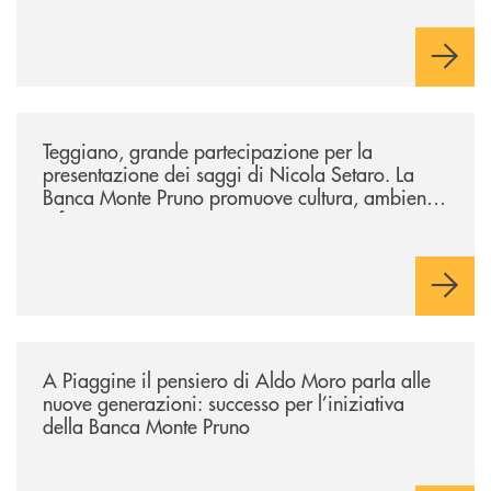
/comunicati/teggiano-grande-partecipazione-per-la-presentazione-dei-
Teggiano, grande partecipazione per la
presentazione dei saggi di Nicola Setaro. La
Banca Monte Pruno promuove cultura, ambiente
e futuro
/comunicati/a-piaggine-il-pensiero-di-aldo-moro-parla-alle-nuove-gene
A Piaggine il pensiero di Aldo Moro parla alle
nuove generazioni: successo per l’iniziativa
della Banca Monte Pruno