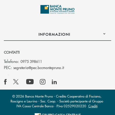
INFORMAZIONI
CONTATTI
Telefono:
0975 398611
(si apre l’app di posta elettro
PEC:
segreteria@pec.bccmontepruno.it
© 2026 Banca Monte Pruno - Credito Cooperativo di Fisciano,
Roscigno e Laurino - Soc. Coop. - Società partecipante al Gruppo
IVA Cassa Centrale Banca · P.Iva 02529020220
Crediti