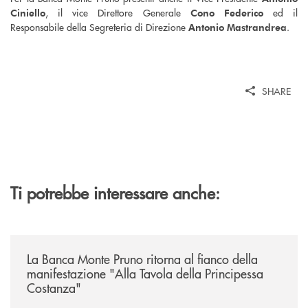
, il vice Direttore Generale
ed il
Ciniello
Cono Federico
Responsabile della Segreteria di Direzione
.
Antonio Mastrandrea
SHARE
Ti potrebbe interessare anche:
/comunicati/la-banca-monte-pruno-ritorna-al-fianco-della-manifestazion
La Banca Monte Pruno ritorna al fianco della
manifestazione "Alla Tavola della Principessa
Costanza"