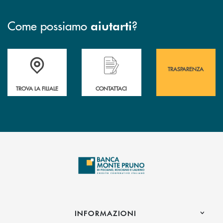
Come possiamo
?
aiutarti
Accedi all' elenco completo&nbsp; delle&nbsp; filiali&nbsp; di Banca 
Hai bisogno di assistenza immediata? Contatta
Hai bisogno di alcuni
TRASPARENZA
TROVA LA FILIALE
CONTATTACI
INFORMAZIONI