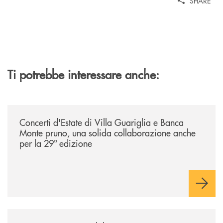
SHARE
Ti potrebbe interessare anche:
/comunicati/concerti-destate-di-villa-guariglia-e-banca-monte-pruno-u
Concerti d'Estate di Villa Guariglia e Banca
Monte pruno, una solida collaborazione anche
per la 29ª edizione
/comunicati/nocera-jazz-festival-la-banca-monte-pruno-partner-della-i