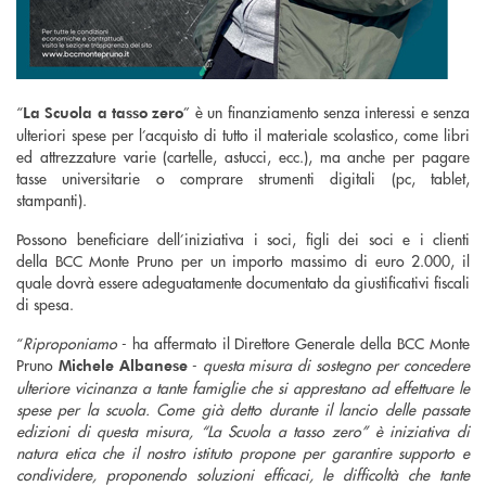
“
” è un finanziamento senza interessi e senza
La Scuola a tasso zero
ulteriori spese per l’acquisto di tutto il materiale scolastico, come libri
ed attrezzature varie (cartelle, astucci, ecc.), ma anche per pagare
tasse universitarie o comprare strumenti digitali (pc, tablet,
stampanti).
Possono beneficiare dell’iniziativa i soci, figli dei soci e i clienti
della BCC Monte Pruno per un importo massimo di euro 2.000, il
quale dovrà essere adeguatamente documentato da giustificativi fiscali
di spesa.
“
Riproponiamo
- ha affermato il Direttore Generale della BCC Monte
Pruno
-
questa misura di sostegno per concedere
Michele Albanese
ulteriore vicinanza a tante famiglie che si apprestano ad effettuare le
spese per la scuola. Come già detto durante il lancio delle passate
edizioni di questa misura, “La Scuola a tasso zero” è iniziativa di
natura etica che il nostro istituto propone per garantire supporto e
condividere, proponendo soluzioni efficaci, le difficoltà che tante