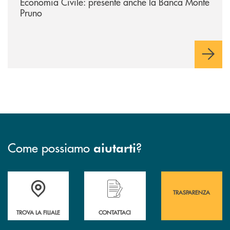
Economia Civile: presente anche la Banca Monte
Pruno
Come possiamo
?
aiutarti
Accedi all' elenco completo&nbsp; delle&nbsp; filiali&nbsp; di Banca 
Hai bisogno di assistenza immediata? Contatta
Hai bisogno di alcuni
TRASPARENZA
TROVA LA FILIALE
CONTATTACI