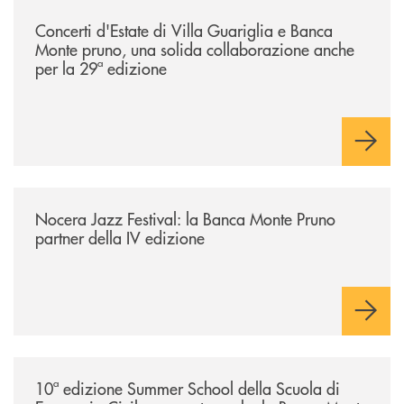
/comunicati/concerti-destate-di-villa-guariglia-e-banca-monte-pruno-u
Concerti d'Estate di Villa Guariglia e Banca
Monte pruno, una solida collaborazione anche
per la 29ª edizione
/comunicati/nocera-jazz-festival-la-banca-monte-pruno-partner-della-i
Nocera Jazz Festival: la Banca Monte Pruno
partner della IV edizione
/comunicati/10ª-edizione-summer-school-della-scuola-di-economia-civ
10ª edizione Summer School della Scuola di