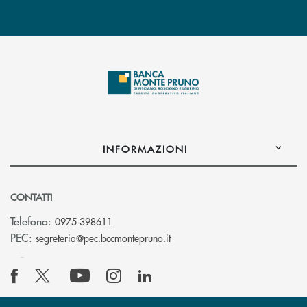
INFORMAZIONI
CONTATTI
Telefono:
0975 398611
(si apre l’app di posta elettro
PEC:
segreteria@pec.bccmontepruno.it