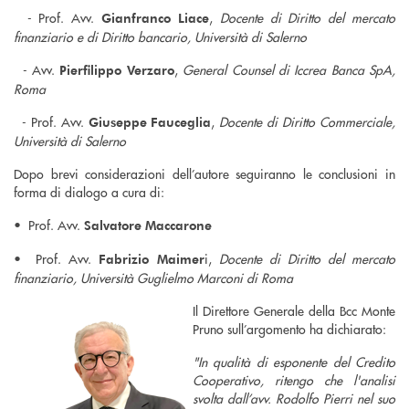
- Prof. Avv.
,
Docente di Diritto del mercato
Gianfranco Liace
finanziario e di Diritto bancario, Università di Salerno
- Avv.
,
General Counsel di Iccrea Banca SpA,
Pierfilippo Verzaro
Roma
- Prof. Avv.
,
Docente di Diritto Commerciale,
Giuseppe Fauceglia
Università di Salerno
Dopo brevi considerazioni dell’autore seguiranno le conclusioni in
forma di dialogo a cura di:
•⁠ ⁠Prof. Avv.
Salvatore Maccarone
•⁠ ⁠Prof. Avv.
i,
Docente di Diritto del mercato
Fabrizio Maimer
finanziario, Università Guglielmo Marconi di Roma
Il Direttore Generale della Bcc Monte
Pruno sull’argomento ha dichiarato:
"In qualità di esponente del Credito
Cooperativo, ritengo che l'analisi
svolta dall’avv. Rodolfo Pierri nel suo