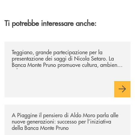
Ti potrebbe interessare anche:
/comunicati/teggiano-grande-partecipazione-per-la-presentazione-dei-
Teggiano, grande partecipazione per la
presentazione dei saggi di Nicola Setaro. La
Banca Monte Pruno promuove cultura, ambiente
e futuro
/comunicati/a-piaggine-il-pensiero-di-aldo-moro-parla-alle-nuove-gene
A Piaggine il pensiero di Aldo Moro parla alle
nuove generazioni: successo per l’iniziativa
della Banca Monte Pruno