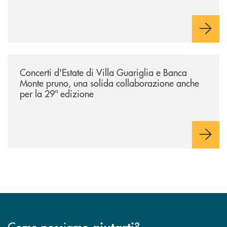
/comunicati/concerti-destate-di-villa-guariglia-e-banca-monte-pruno-u
Concerti d'Estate di Villa Guariglia e Banca
Monte pruno, una solida collaborazione anche
per la 29ª edizione
Come possiamo
?
aiutarti