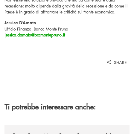
recessione: molto dipende dalla gravità della recessione e da come il
Paese è in grado di affrontare le criticità sul fronte economico.
Jessica D’Amato
Ufficio Finanza, Banca Monte Pruno
jessica.damato@bccmontepruno.it
SHARE
Ti potrebbe interessare anche:
/economia-e-finanza/con-la-banca-monte-pruno-alla-scoperta-del-trend