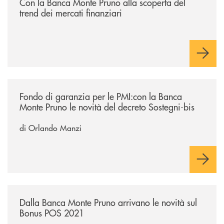
Con la Banca Monte Pruno alla scoperta del
trend dei mercati finanziari
/economia-e-finanza/fondo-di-garanzia-per-le-pmicon-la-banca-monte-p
Fondo di garanzia per le PMI:con la Banca
Monte Pruno le novità del decreto Sostegni-bis
di Orlando Manzi
/economia-e-finanza/dalla-banca-monte-pruno-arrivano-le-novita-sul
Dalla Banca Monte Pruno arrivano le novità sul
Bonus POS 2021