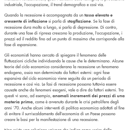
industriale, l’occupazione, il trend demografico e così via.
Quando la recessione è accompagnata da un
tasso elevato e
si parla di
. Se la fase di
crescente di inflazione
stagflazione
recessione dura molto a lungo, si parla di depressione. Di contro,
durante una fase di ripresa crescono la produzione, l’occupazione, i
prezzi ed il reddito fino ad un punto di massimo che corrisponde alla
fase di espansione.
Gli economisti hanno cercato di spiegare il fenomeno delle
fluttuazioni cicliche individuando le cause che le determinano. Alcune
teorie del ciclo economico considerano la recessione un fenomeno
endogeno, ossia non determinato da fattori esterni: ogni fase
espansiva del ciclo economico viene seguita da un periodo di
recessione e così via. Le fasi di recessione possono tuttavia essere
causate anche da fenomeni esogeni, vale a dire da fattori esterni. Tra
questi vi sono, ad esempio,
anomali incrementi dei prezzi di una
, come è avvenuto durante le crisi petrolifere degli
materia prima
anni ’70. Anche alcuni interventi di politica economica adottati al fine
di evitare il surriscaldamento dell’economia di un Paese possono
creare le basi per la manifestazione di una recessione.
Non esiste una soluzione univoca che indica come uscire dalla