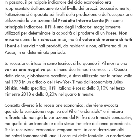
In passato, il principale indicatore del ciclo economico era
rappresentato dall’andamento del livello dei prezzi. Successivamente,
l’attenzione si è spostata sui livelli della produzione e dell’occupazione
utilizzando la variazione del
(Pil) come
Prodotto Interno Lordo
principale indicatore. Il Pil è uno degli indicatori maggiormente
utilizzati per determinare la capacità di produrre di un Paese.
Non
quindi la
in sé, ma è il
misura
ricchezza
valore di mercato di tutti
e i servizi finali prodotti, da residenti e non, all’interno di un
i beni
Paese, in un determinato periodo.
La recessione, intesa in senso tecnico, si ha quando il Pil mostra una
per almeno due trimestri consecutivi. Questa
variazione negativa
definizione, globalmente accettata, è stata utilizzata per la prima volta
nel 1975 in un articolo del New York Times dall’economista Julius
Shiskin. Nello specifico, il Pil italiano è sceso dello 0,10% nel terzo
trimestre 2018 e dello 0,20% nel quarto trimestre.
Concetto diverso è la recessione economica, che viene evocata
quando la variazione negativa del Pil è “tendenziale” e si misura
raffrontando non già la variazione del Pil fra due trimestri consecutivi,
ma quella di un trimestre e dello stesso trimestre dell’anno precedente.
Per la recessione economica vengono presi in considerazione altri
indicatori fondamentali, quali i consumi delle famiglie, la produzione