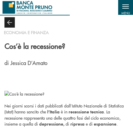
Salta al contenuto principale
MENU
ECONOMIA E FINANZA
Cos’è la recessione?
di Jessica D’Amato
Nei giorni scorsi i dati pubblicati dall’Istituto Nazionale di Statistica
(Istat) hanno sancito che
è in
. La
l’Italia
recessione tecnica
recessione rappresenta una delle quattro fasi del ciclo economico,
insieme a quella di
di
e di
.
depressione,
ripresa
espansione