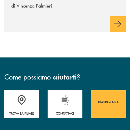
di Vincenzo Palmieri
Come possiamo
?
aiutarti
Accedi all' elenco completo&nbsp; delle&nbsp; filiali&nbsp; di Banca 
Hai bisogno di assistenza immediata? Contatta
Hai bisogno di alcuni
TRASPARENZA
TROVA LA FILIALE
CONTATTACI