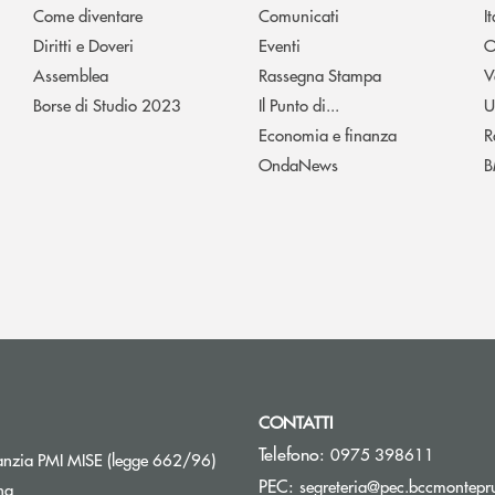
Come diventare
Comunicati
I
Diritti e Doveri
Eventi
O
Assemblea
Rassegna Stampa
V
Borse di Studio 2023
Il Punto di...
U
Economia e finanza
R
OndaNews
B
CONTATTI
Telefono:
0975 398611
Apre una nuova finestra
nzia PMI MISE (legge 662/96)
PEC:
segreteria@pec.bccmontepru
na