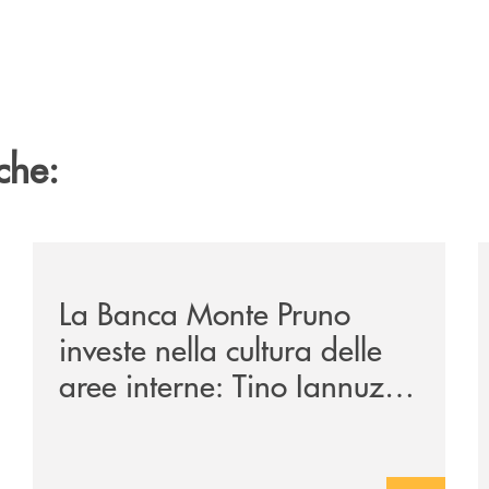
che:
/eventi/la-banca-monte-pruno-investe-nella-cultura-del
/
La Banca Monte Pruno
investe nella cultura delle
aree interne: Tino Iannuzzi
presenta a Piaggine, nella
sua terra, il libro dedicato