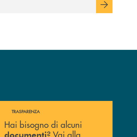
Hai bisogno di alcuni documenti ? Vai alla pagina della 
TRASPARENZA
Hai bisogno di alcuni
? Vai alla
documenti