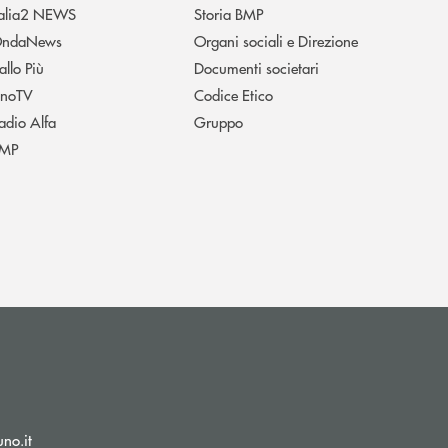
talia2 NEWS
Storia BMP
ndaNews
Organi sociali e Direzione
allo Più
Documenti societari
noTV
Codice Etico
adio Alfa
Gruppo
MP
(si apre l’app di posta elettronica)
no.it