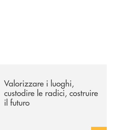
le-aree-interne-tino-iannuzzi-presenta-a-piaggine-nella-sua
eventi/valorizzare-i-luoghi-custodire-le-radici-costruire-il-f
Valorizzare i luoghi,
custodire le radici, costruire
il futuro