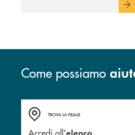
Come possiamo
aiut
Accedi all' elenco completo&nbsp; delle&nbsp;
TROVA LA FILIALE
Accedi all'
elenco