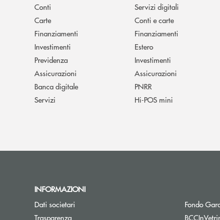
Conti
Servizi digitali
Carte
Conti e carte
Finanziamenti
Finanziamenti
Investimenti
Estero
Previdenza
Investimenti
Assicurazioni
Assicurazioni
Banca digitale
PNRR
Servizi
Hi-POS mini
INFORMAZIONI
Dati societari
Fondo Gara
Trasparenza
BCCInVetri