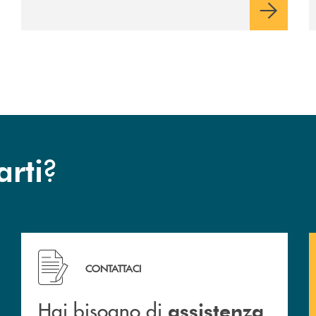
ad Aldo Moro
?
arti
 filiali&nbsp; di Banca Monte Pruno
Hai bisogno di assistenza immediata? Contattaci!
CONTATTACI
Hai bisogno di
assistenza