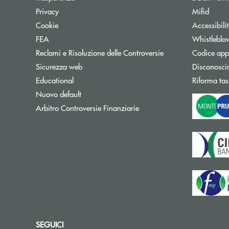
Privacy
Mifid
Cookie
Accessibili
FEA
Whistleblo
Reclami e Risoluzione delle Controversie
Codice appa
Sicurezza web
Disconosci
Educational
Riforma tas
Nuovo default
Apre una nuova finestra
Arbitro Controversie Finanziarie
SEGUICI