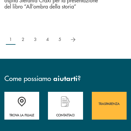
ospita Stefania Craxi per la presentazione
del libro “All’ombra della storia”
successivo
1
2
3
4
5
Come possiamo
?
aiutarti
Accedi all' elenco completo&nbsp; delle&nbsp; filiali&nbsp; di Banca 
Hai bisogno di assistenza immediata? Contatta
Hai bisogno di alcuni
TRASPARENZA
TROVA LA FILIALE
CONTATTACI