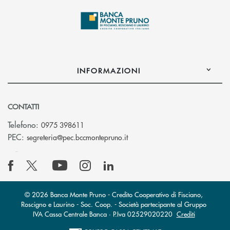
INFORMAZIONI
CONTATTI
Telefono:
0975 398611
(si apre l’app di posta elettro
PEC:
segreteria@pec.bccmontepruno.it
© 2026 Banca Monte Pruno - Credito Cooperativo di Fisciano,
Roscigno e Laurino - Soc. Coop. - Società partecipante al Gruppo
IVA Cassa Centrale Banca · P.Iva 02529020220
Crediti