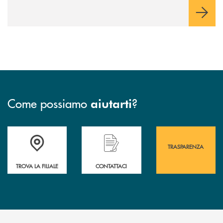
Come possiamo
?
aiutarti
Accedi all' elenco completo&nbsp; delle&nbsp; filiali&nbsp; di Banca 
Hai bisogno di assistenza immediata? Contatta
Hai bisogno di alcuni
TRASPARENZA
TROVA LA FILIALE
CONTATTACI