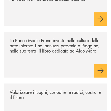
/eventi/la-banca-monte-pruno-investe-nella-cultura-delle-aree-interne-t
La Banca Monte Pruno investe nella cultura delle
aree interne: Tino Iannuzzi presenta a Piaggine,
nella sua terra, il libro dedicato ad Aldo Moro
/eventi/valorizzare-i-luoghi-custodire-le-radici-costruire-il-futuro/
Valorizzare i luoghi, custodire le radici, costruire
il futuro