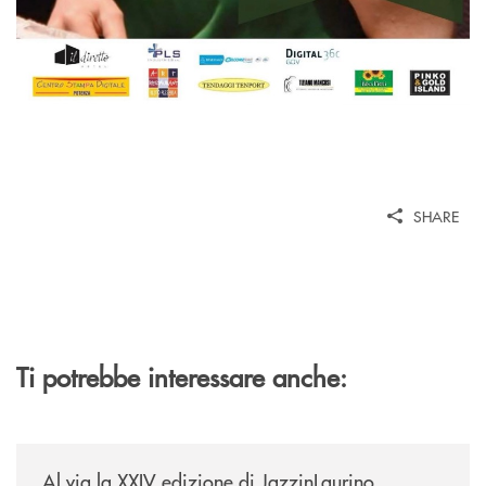
SHARE
Ti potrebbe interessare anche:
/eventi/al-via-la-xxiv-edizione-di-jazzinlaurino/
Al via la XXIV edizione di JazzinLaurino