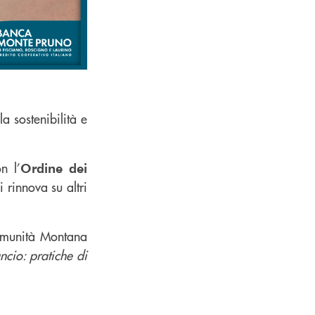
la sostenibilità e
n l’
Ordine dei
si rinnova su altri
omunità Montana
ancio: pratiche di