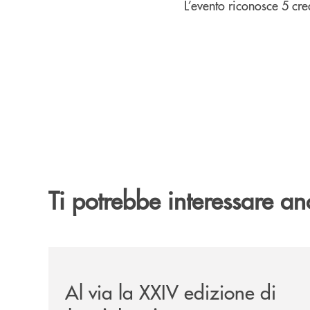
L’evento riconosce 5 cre
Ti potrebbe interessare an
/eventi/al-via-la-xxiv-edizione-di-jazzinlaurino/
Al via la XXIV edizione di