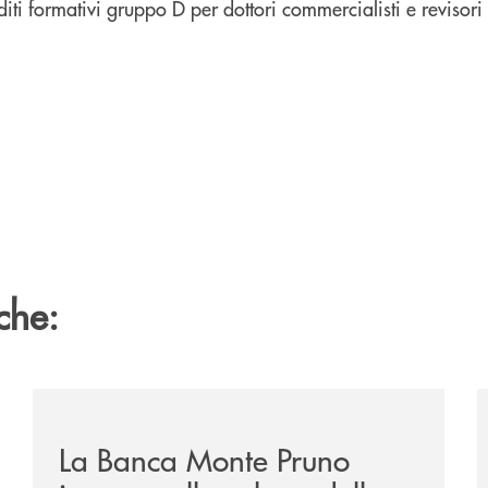
diti formativi gruppo D per dottori commercialisti e revisori 
che:
/eventi/la-banca-monte-pruno-investe-nella-cultura-del
/
La Banca Monte Pruno