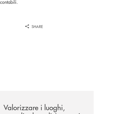
contabili.
SHARE
le-aree-interne-tino-iannuzzi-presenta-a-piaggine-nella-sua
eventi/valorizzare-i-luoghi-custodire-le-radici-costruire-il-f
Valorizzare i luoghi,