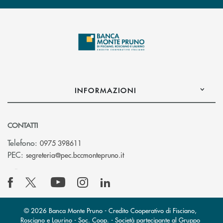
INFORMAZIONI
CONTATTI
Telefono:
0975 398611
(si apre l’app di posta elettro
PEC:
segreteria@pec.bccmontepruno.it
© 2026 Banca Monte Pruno - Credito Cooperativo di Fisciano,
Roscigno e Laurino - Soc. Coop. - Società partecipante al Gruppo