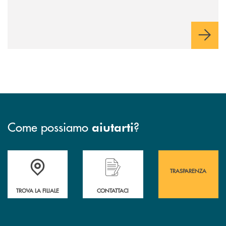
Come possiamo
?
aiutarti
Accedi all' elenco completo&nbsp; delle&nbsp; filiali&nbsp; di Banca 
Hai bisogno di assistenza immediata? Contatta
Hai bisogno di alcuni
TRASPARENZA
TROVA LA FILIALE
CONTATTACI