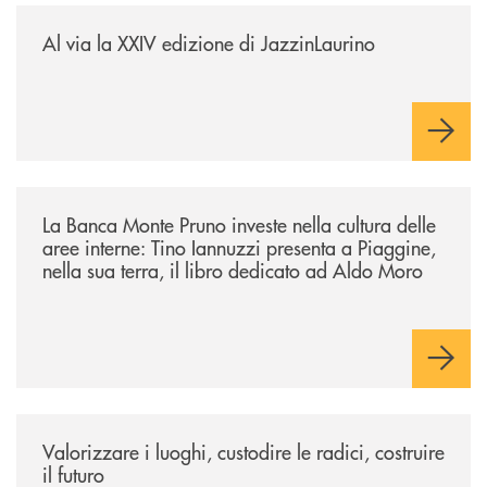
/eventi/al-via-la-xxiv-edizione-di-jazzinlaurino/
Al via la XXIV edizione di JazzinLaurino
/eventi/la-banca-monte-pruno-investe-nella-cultura-delle-aree-interne-t
La Banca Monte Pruno investe nella cultura delle
aree interne: Tino Iannuzzi presenta a Piaggine,
nella sua terra, il libro dedicato ad Aldo Moro
/eventi/valorizzare-i-luoghi-custodire-le-radici-costruire-il-futuro/
Valorizzare i luoghi, custodire le radici, costruire
il futuro