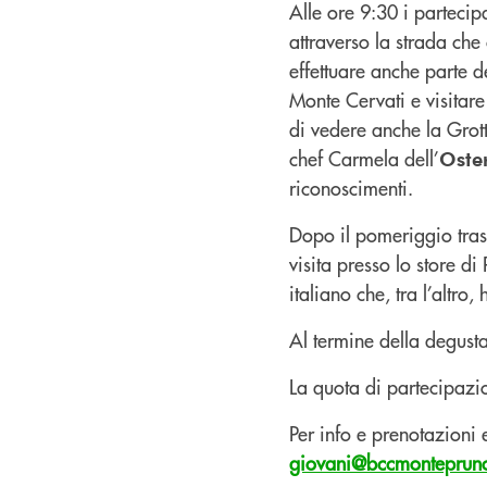
Alle ore 9:30 i parteci
attraverso la strada ch
effettuare anche parte d
Monte Cervati e visitare
di vedere anche la Grot
chef Carmela dell’
Oster
riconoscimenti.
Dopo il pomeriggio trasc
visita presso lo store d
italiano che, tra l’altr
Al termine della degustaz
La quota di partecipazi
Per info e prenotazioni 
giovani@bccmontepruno