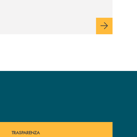
Hai bisogno di alcuni documenti ? Vai alla pagina della 
TRASPARENZA