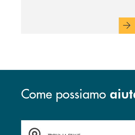
Come possiamo
aiut
Accedi all' elenco completo&nbsp; delle&nbsp;