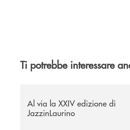
Ti potrebbe interessare an
/eventi/al-via-la-xxiv-edizione-di-jazzinlaurino/
Al via la XXIV edizione di
JazzinLaurino