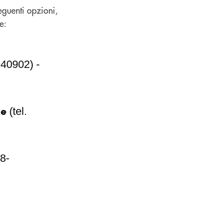
eguenti opzioni,
e:
940902) -
ne
(tel.
28-