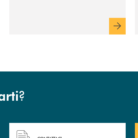
presenta a Piaggine, nella
sua terra, il libro dedicato
ad Aldo Moro
?
arti
 filiali&nbsp; di Banca Monte Pruno
Hai bisogno di assistenza immediata? Contattaci!