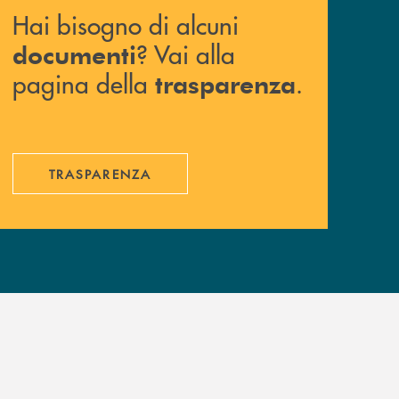
Hai bisogno di alcuni
? Vai alla
documenti
pagina della
.
trasparenza
TRASPARENZA