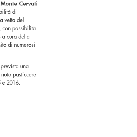
l
Monte Cervati
bilità di
a vetta del
 con possibilità
 a cura della
gnito di numerosi
 prevista una
, noto pasticcere
15 e 2016.