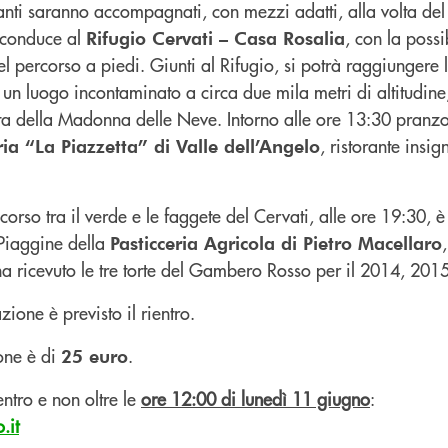
panti saranno accompagnati, con mezzi adatti, alla volta de
e conduce al
, con la possi
Rifugio Cervati – Casa Rosalia
el percorso a piedi. Giunti al Rifugio, si potrà raggiungere l
 un luogo incontaminato a circa due mila metri di altitudine,
ta della Madonna delle Neve. Intorno alle ore 13:30 pranzo
, ristorante insi
ia “La Piazzetta” di Valle dell’Angelo
orso tra il verde e le faggete del Cervati, alle ore 19:30, è
i Piaggine della
Pasticceria Agricola di Pietro Macellaro
o, ha ricevuto le tre torte del Gambero Rosso per il 2014, 20
ione è previsto il rientro.
one è di
.
25 euro
entro e non oltre le
ore 12:00 di lunedì 11 giugno
:
.it