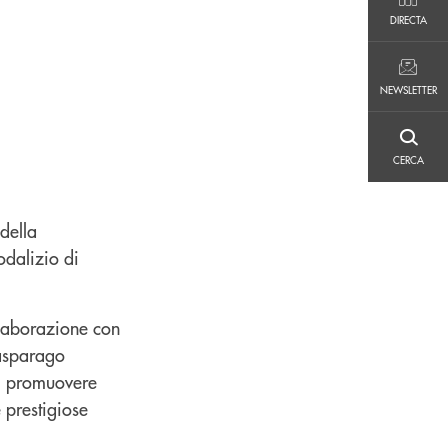
DIRECTA
DIRECTA
NEWSLETTER
NEWSLETTER
CERCA
CERCA
della
odalizio di
llaborazione con
’asparago
di promuovere
 prestigiose