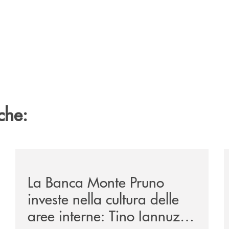
che:
/eventi/la-banca-monte-pruno-investe-nella-cultura-del
/
La Banca Monte Pruno
investe nella cultura delle
aree interne: Tino Iannuzzi