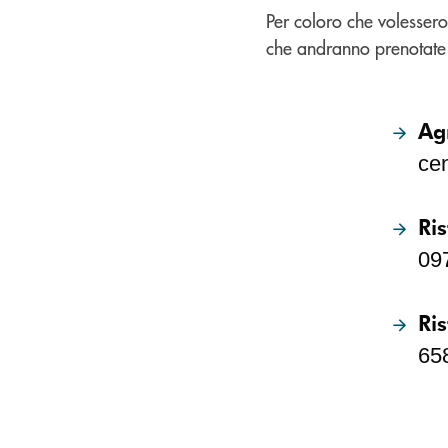
Per coloro che volessero
che andranno prenotate 
Ag
ce
Ri
09
Ri
65