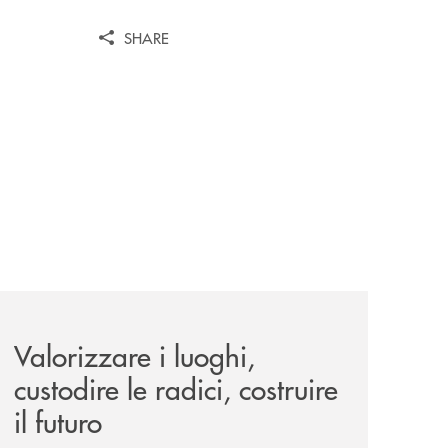
SHARE
le-aree-interne-tino-iannuzzi-presenta-a-piaggine-nella-sua
eventi/valorizzare-i-luoghi-custodire-le-radici-costruire-il-f
Valorizzare i luoghi,
custodire le radici, costruire
il futuro