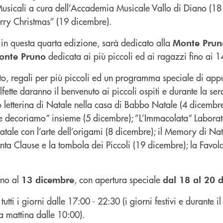
usicali a cura dell’Accademia Musicale Vallo di Diano (18
ry Christmas” (19 dicembre).
 in questa quarta edizione, sarà dedicato alla
Monte Prun
dedicata ai più piccoli ed ai ragazzi fino ai 1
onte Pruno
to, regali per più piccoli ed un programma speciale di app
fette daranno il benvenuto ai piccoli ospiti e durante la sera
o letterina di Natale nella casa di Babbo Natale (4 dicembr
 decoriamo“ insieme (5 dicembre); ”L’Immacolata“ Laborat
Natale con l’arte dell’origami (8 dicembre); il Memory di Na
nta Clause e la tombola dei Piccoli (19 dicembre); la Favol
ino al
, con apertura speciale
13 dicembre
dal 18 al 20 
tutti i giorni dalle 17:00 - 22:30 (i giorni festivi e durante i
a mattina dalle 10:00).