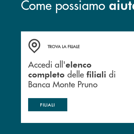
Come possiamo
aiut
Accedi all' elenco completo&nbsp; delle&nbsp;
TROVA LA FILIALE
Accedi all'
elenco
delle
di
completo
filiali
Banca Monte Pruno
FILIALI