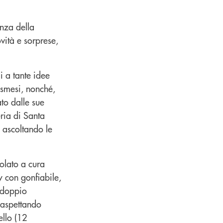
enza della
vità e sorprese,
i a tante idee
osmesi, nonché,
to dalle sue
eria di Santa
, ascoltando le
olato a cura
y con gonfiabile,
, doppio
 aspettando
ello (12