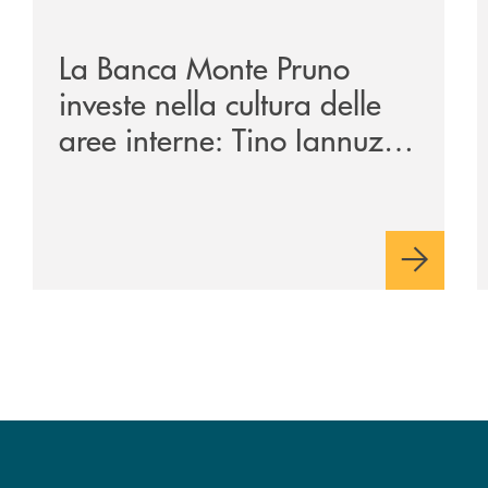
/eventi/la-banca-monte-pruno-investe-nella-cultura-del
/
La Banca Monte Pruno
investe nella cultura delle
aree interne: Tino Iannuzzi
presenta a Piaggine, nella
sua terra, il libro dedicato
ad Aldo Moro