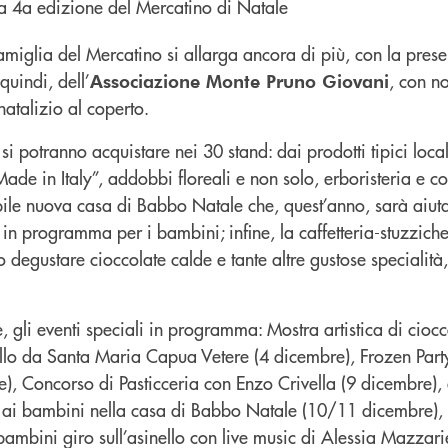
famiglia del Mercatino si allarga ancora di più, con la pres
quindi, dell’
, con no
Associazione Monte Pruno Giovani
 natalizio al coperto.
si potranno acquistare nei 30 stand: dai prodotti tipici local
de in Italy”, addobbi floreali e non solo, erboristeria e c
le nuova casa di Babbo Natale che, quest’anno, sarà aiuta
ità in programma per i bambini; infine, la caffetteria-stuzzich
 degustare cioccolate calde e tante altre gustose specialità
gli eventi speciali in programma: Mostra artistica di ciocc
iello da Santa Maria Capua Vetere (4 dicembre), Frozen Part
e), Concorso di Pasticceria con Enzo Crivella (9 dicembre)
ai bambini nella casa di Babbo Natale (10/11 dicembre),
 bambini giro sull’asinello con live music di Alessia Mazzari