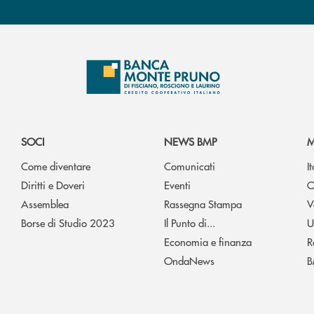
SOCI
NEWS BMP
M
Come diventare
Comunicati
I
Diritti e Doveri
Eventi
O
Assemblea
Rassegna Stampa
V
Borse di Studio 2023
Il Punto di...
U
Economia e finanza
R
OndaNews
B