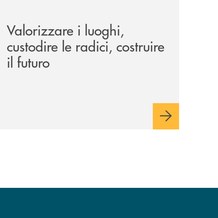
le-aree-interne-tino-iannuzzi-presenta-a-piaggine-nella-sua
eventi/valorizzare-i-luoghi-custodire-le-radici-costruire-il-f
Valorizzare i luoghi,
custodire le radici, costruire
il futuro