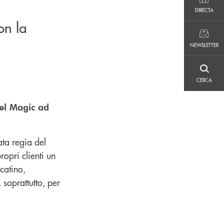
DIRECTA
DIRECTA
on la
NEWSLETTER
NEWSLETTER
CERCA
CERCA
tel Magic ad
ta regia del
ropri clienti un
catino,
soprattutto, per