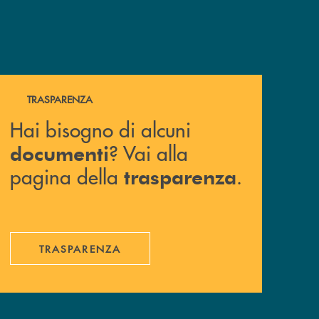
Hai bisogno di alcuni documenti ? Vai alla pagina della 
TRASPARENZA
Hai bisogno di alcuni
? Vai alla
documenti
pagina della
.
trasparenza
TRASPARENZA