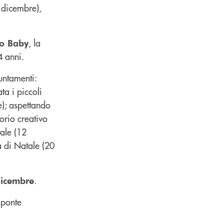
 dicembre),
, la
o Baby
4 anni.
untamenti:
ta i piccoli
e); aspettando
orio creativo
tale (12
a di Natale (20
.
dicembre
l ponte