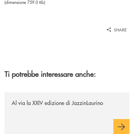
(dimensione 759.0 Kb)
SHARE
Ti potrebbe interessare anche:
/eventi/al-via-la-xxiv-edizione-di-jazzinlaurino/
Al via la XXIV edizione di JazzinLaurino