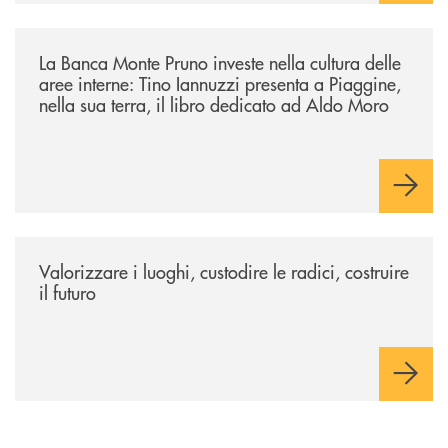
/eventi/la-banca-monte-pruno-investe-nella-cultura-delle-aree-interne-t
La Banca Monte Pruno investe nella cultura delle
aree interne: Tino Iannuzzi presenta a Piaggine,
nella sua terra, il libro dedicato ad Aldo Moro
/eventi/valorizzare-i-luoghi-custodire-le-radici-costruire-il-futuro/
Valorizzare i luoghi, custodire le radici, costruire
il futuro