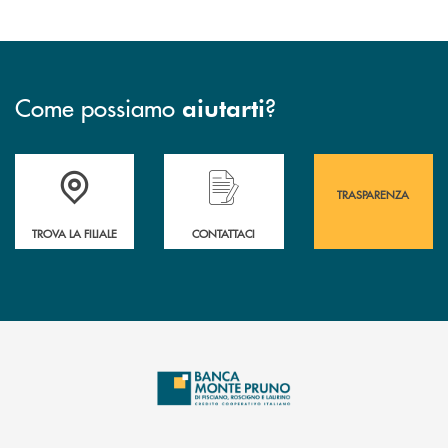
Come possiamo
?
aiutarti
Accedi all' elenco completo&nbsp; delle&nbsp; filiali&nbsp; di Banca 
Hai bisogno di assistenza immediata? Contatta
Hai bisogno di alcuni
TRASPARENZA
TROVA LA FILIALE
CONTATTACI