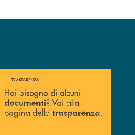
Hai bisogno di alcuni documenti ? Vai alla pagina della 
TRASPARENZA
Hai bisogno di alcuni
? Vai alla
documenti
pagina della
.
trasparenza