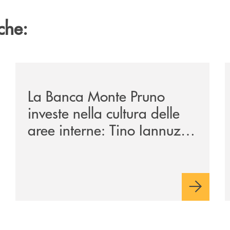
che:
/eventi/la-banca-monte-pruno-investe-nella-cultura-del
/
La Banca Monte Pruno
investe nella cultura delle
aree interne: Tino Iannuzzi
presenta a Piaggine, nella
sua terra, il libro dedicato
ad Aldo Moro