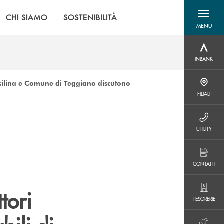
CHI SIAMO
SOSTENIBILITÀ
MENU
menu destra
INBANK
INBANK
nsilina e Comune di Teggiano discutono
FILIALI
FILIALI
UTILITY
UTILITY
CONTATTI
CONTATTI
tori
TESORERIE
TESORERIE