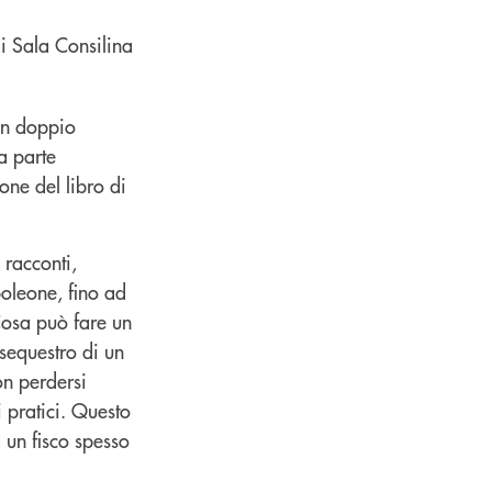
 un doppio
la parte
one del libro di
 racconti,
poleone, fino ad
 Cosa può fare un
 sequestro di un
on perdersi
 pratici. Questo
 un fisco spesso