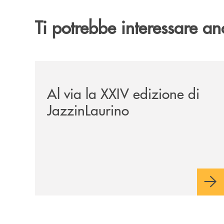
Ti potrebbe interessare an
/eventi/al-via-la-xxiv-edizione-di-jazzinlaurino/
Al via la XXIV edizione di
JazzinLaurino