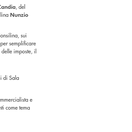
, del
Candia
ilina
Nunzio
nsilina, sui
 per semplificare
 delle imposte, il
ommercialista e
enti come tema