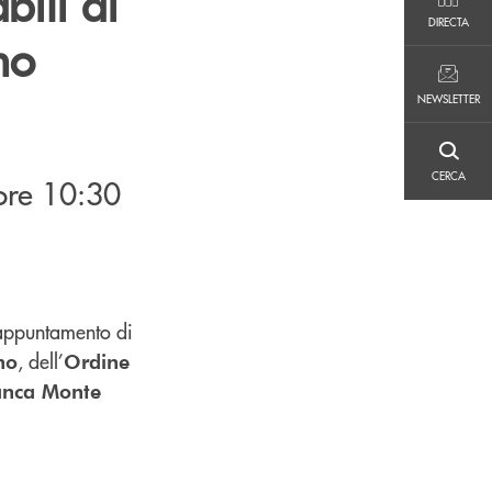
bili di
DIRECTA
DIRECTA
no
NEWSLETTER
NEWSLETTER
CERCA
CERCA
ore 10:30
 appuntamento di
, dell’
no
Ordine
anca Monte