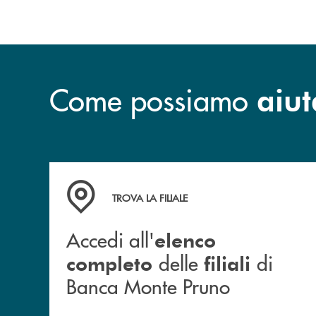
Come possiamo
aiut
Accedi all' elenco completo&nbsp; delle&nbsp;
TROVA LA FILIALE
Accedi all'
elenco
delle
di
completo
filiali
Banca Monte Pruno