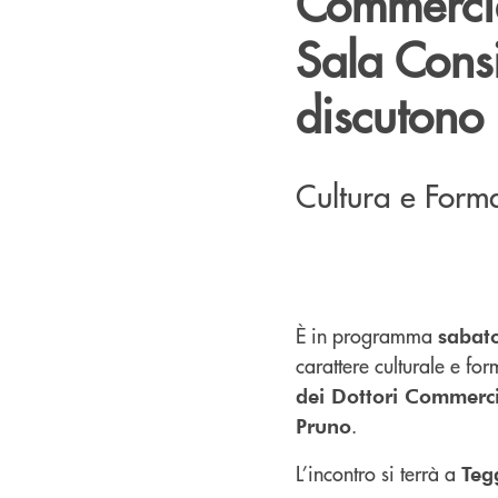
Commercial
Sala Cons
discutono 
Cultura e Form
È in programma
sabato
carattere culturale e fo
dei Dottori Commercia
.
Pruno
L’incontro si terrà a
Teg