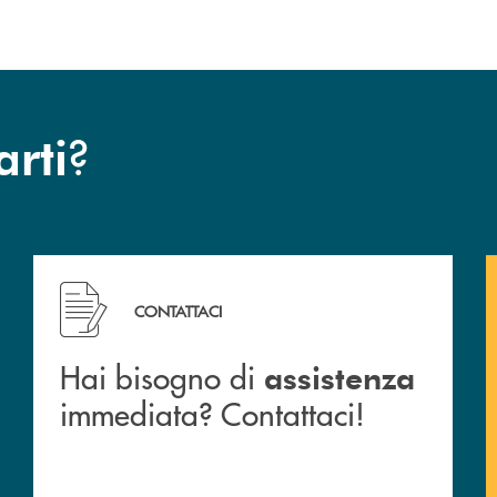
?
arti
 filiali&nbsp; di Banca Monte Pruno
Hai bisogno di assistenza immediata? Contattaci!
CONTATTACI
Hai bisogno di
assistenza
immediata? Contattaci!