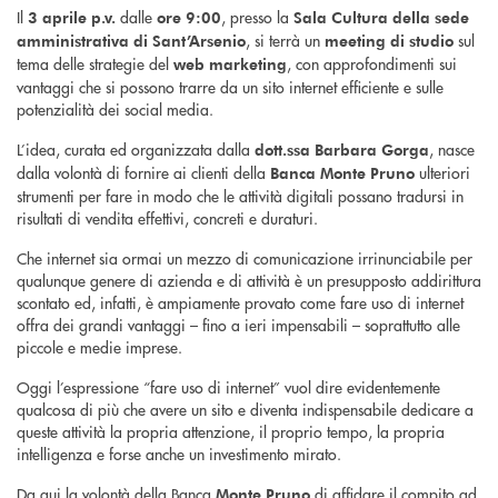
Il
dalle
, presso la
3 aprile p.v.
ore 9:00
Sala Cultura della sede
, si terrà un
sul
amministrativa di Sant’Arsenio
meeting di studio
tema delle strategie del
, con approfondimenti sui
web marketing
vantaggi che si possono trarre da un sito internet efficiente e sulle
potenzialità dei social media.
L’idea, curata ed organizzata dalla
, nasce
dott.ssa Barbara Gorga
dalla volontà di fornire ai clienti della
ulteriori
Banca Monte Pruno
strumenti per fare in modo che le attività digitali possano tradursi in
risultati di vendita effettivi, concreti e duraturi.
Che internet sia ormai un mezzo di comunicazione irrinunciabile per
qualunque genere di azienda e di attività è un presupposto addirittura
scontato ed, infatti, è ampiamente provato come fare uso di internet
offra dei grandi vantaggi – fino a ieri impensabili – soprattutto alle
piccole e medie imprese.
Oggi l’espressione “fare uso di internet” vuol dire evidentemente
qualcosa di più che avere un sito e diventa indispensabile dedicare a
queste attività la propria attenzione, il proprio tempo, la propria
intelligenza e forse anche un investimento mirato.
Da qui la volontà della Banca
di affidare il compito ad
Monte Pruno