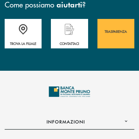
Come possiamo
?
aiutarti
Accedi all' elenco completo&nbsp; delle&nbsp; filiali&nbsp; di Banca 
Hai bisogno di assistenza immediata? Contatta
Hai bisogno di alcuni
TRASPARENZA
TROVA LA FILIALE
CONTATTACI
INFORMAZIONI