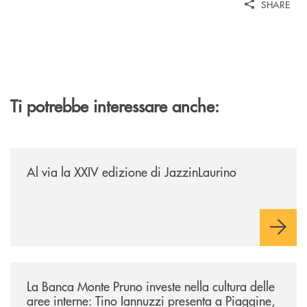
SHARE
Ti potrebbe interessare anche:
/eventi/al-via-la-xxiv-edizione-di-jazzinlaurino/
Al via la XXIV edizione di JazzinLaurino
/eventi/la-banca-monte-pruno-investe-nella-cultura-delle-aree-interne-t
La Banca Monte Pruno investe nella cultura delle
aree interne: Tino Iannuzzi presenta a Piaggine,