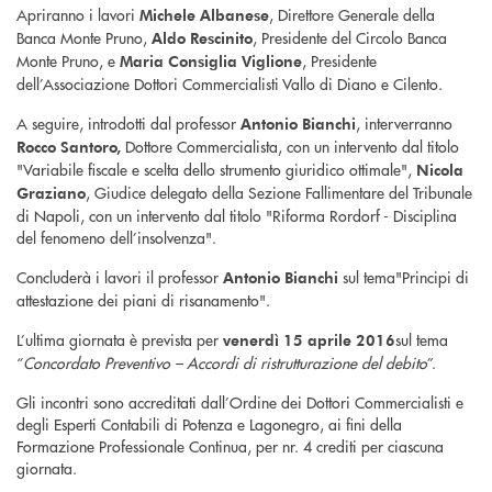
Apriranno i lavori
, Direttore Generale della
Michele Albanese
Banca Monte Pruno,
, Presidente del Circolo Banca
Aldo Rescinito
Monte Pruno, e
, Presidente
Maria Consiglia Viglione
dell’Associazione Dottori Commercialisti Vallo di Diano e Cilento.
A seguire, introdotti dal professor
, interverranno
Antonio Bianchi
Dottore Commercialista, con un intervento dal titolo
Rocco Santoro,
"Variabile fiscale e scelta dello strumento giuridico ottimale",
Nicola
, Giudice delegato della Sezione Fallimentare del Tribunale
Graziano
di Napoli, con un intervento dal titolo "Riforma Rordorf - Disciplina
del fenomeno dell’insolvenza".
Concluderà i lavori il professor
sul tema"Principi di
Antonio Bianchi
attestazione dei piani di risanamento".
L’ultima giornata è prevista per
sul tema
venerdì 15 aprile 2016
“
Concordato Preventivo – Accordi di ristrutturazione del debito
”.
Gli incontri sono accreditati dall’Ordine dei Dottori Commercialisti e
degli Esperti Contabili di Potenza e Lagonegro, ai fini della
Formazione Professionale Continua, per nr. 4 crediti per ciascuna
giornata.