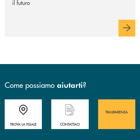
il futuro
Come possiamo
?
aiutarti
Accedi all' elenco completo&nbsp; delle&nbsp; filiali&nbsp; di Banca 
Hai bisogno di assistenza immediata? Contatta
Hai bisogno di alcuni
TRASPARENZA
TROVA LA FILIALE
CONTATTACI