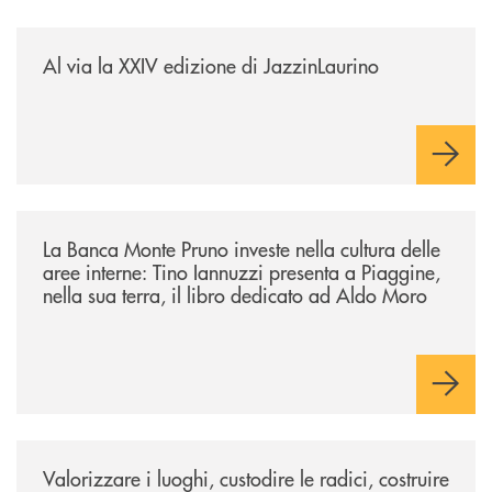
/eventi/al-via-la-xxiv-edizione-di-jazzinlaurino/
Al via la XXIV edizione di JazzinLaurino
/eventi/la-banca-monte-pruno-investe-nella-cultura-delle-aree-interne-t
La Banca Monte Pruno investe nella cultura delle
aree interne: Tino Iannuzzi presenta a Piaggine,
nella sua terra, il libro dedicato ad Aldo Moro
/eventi/valorizzare-i-luoghi-custodire-le-radici-costruire-il-futuro/
Valorizzare i luoghi, custodire le radici, costruire