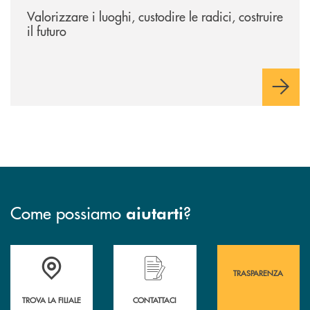
Valorizzare i luoghi, custodire le radici, costruire
il futuro
Come possiamo
?
aiutarti
Accedi all' elenco completo&nbsp; delle&nbsp; filiali&nbsp; di Banca 
Hai bisogno di assistenza immediata? Contatta
Hai bisogno di alcuni
TRASPARENZA
TROVA LA FILIALE
CONTATTACI