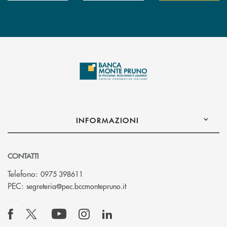
INFORMAZIONI
CONTATTI
Telefono:
0975 398611
(si apre l’app di posta elettro
PEC:
segreteria@pec.bccmontepruno.it