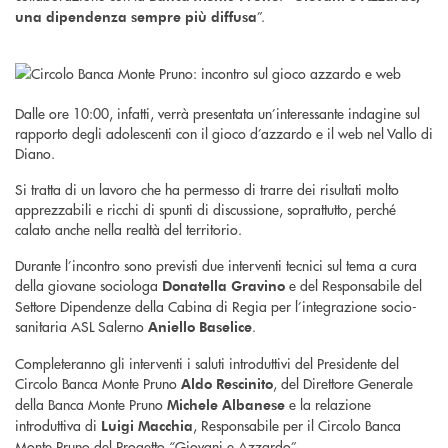
”.
una dipendenza sempre più diffusa
Dalle ore 10:00, infatti, verrà presentata un’interessante indagine sul
rapporto degli adolescenti con il gioco d’azzardo e il web nel Vallo di
Diano.
Si tratta di un lavoro che ha permesso di trarre dei risultati molto
apprezzabili e ricchi di spunti di discussione, soprattutto, perché
calato anche nella realtà del territorio.
Durante l’incontro sono previsti due interventi tecnici sul tema a cura
della giovane sociologa
e del Responsabile del
Donatella Gravino
Settore Dipendenze della Cabina di Regia per l’integrazione socio-
sanitaria ASL Salerno
.
Aniello Baselice
Completeranno gli interventi i saluti introduttivi del Presidente del
Circolo Banca Monte Pruno
, del Direttore Generale
Aldo Rescinito
della Banca Monte Pruno
e la relazione
Michele Albanese
introduttiva di
, Responsabile per il Circolo Banca
Luigi Macchia
Monte Pruno del Progetto “Giovani e Azzardo”.