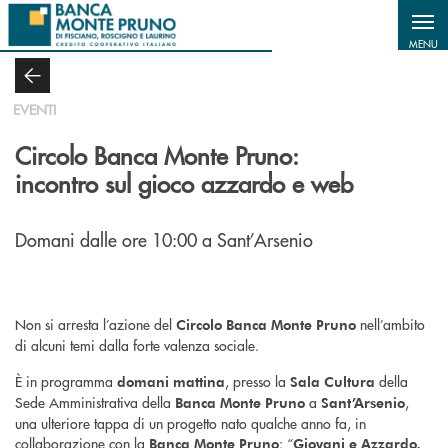
Salta al contenuto principale
MENU
EVENTI
Circolo Banca Monte Pruno:
incontro sul gioco azzardo e web
Domani dalle ore 10:00 a Sant’Arsenio
Non si arresta l’azione del
nell’ambito
Circolo Banca Monte Pruno
di alcuni temi dalla forte valenza sociale.
È in programma
, presso la
della
domani mattina
Sala Cultura
Sede Amministrativa della
a
,
Banca Monte Pruno
Sant’Arsenio
una ulteriore tappa di un progetto nato qualche anno fa, in
collaborazione con la
: “
Banca Monte Pruno
Giovani e Azzardo,