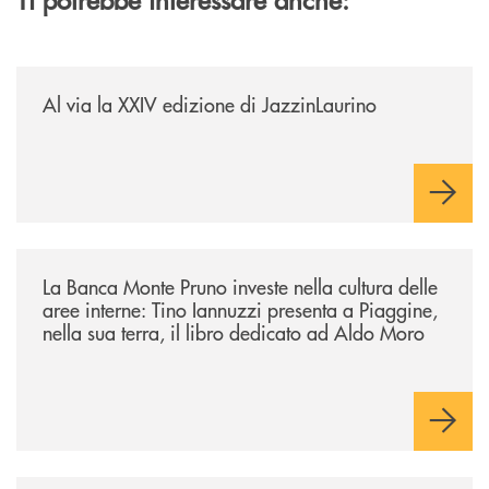
/eventi/al-via-la-xxiv-edizione-di-jazzinlaurino/
Al via la XXIV edizione di JazzinLaurino
/eventi/la-banca-monte-pruno-investe-nella-cultura-delle-aree-interne-t
La Banca Monte Pruno investe nella cultura delle
aree interne: Tino Iannuzzi presenta a Piaggine,
nella sua terra, il libro dedicato ad Aldo Moro
/eventi/valorizzare-i-luoghi-custodire-le-radici-costruire-il-futuro/