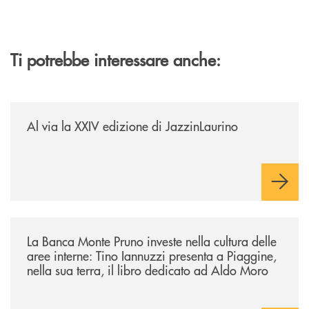
Ti potrebbe interessare anche:
/eventi/al-via-la-xxiv-edizione-di-jazzinlaurino/
Al via la XXIV edizione di JazzinLaurino
/eventi/la-banca-monte-pruno-investe-nella-cultura-delle-aree-interne-t
La Banca Monte Pruno investe nella cultura delle
aree interne: Tino Iannuzzi presenta a Piaggine,
nella sua terra, il libro dedicato ad Aldo Moro