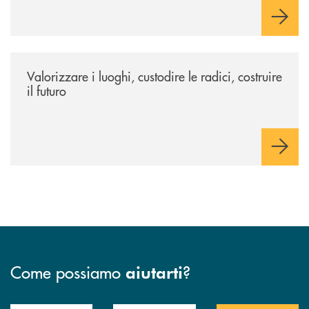
/eventi/valorizzare-i-luoghi-custodire-le-radici-costruire-il-futuro/
Valorizzare i luoghi, custodire le radici, costruire
il futuro
Come possiamo
?
aiutarti