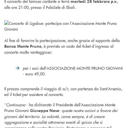
Il concerto del famoso cantante si terrà
,
martedì 28 febbraio p.v.
alle ore 21:00, presso il PalaSele di Eboli.
Al fine di favorire la partecipazione, anche grazie al supporto della
, è previsto un costo del ticket d’ingresso al
Banca Monte Pruno
concerto molto vantaggioso:
per i soci dell’ASSOCIAZIONE MONTE PRUNO GIOVANI
- euro 49,00.
Il prezzo comprende il viaggio di a/r, con partenza da Sant’Arsenio,
ed il ticket per assistere al concerto.
“
Continuano
- ha dichiarato il Presidente dell’Associazione Monte
Pruno Giovani
-
queste nostre azioni a favore dei
Giuseppe Nese
giovani del territorio. La volontà, come sempre, è di creare
aggregazione e socialità attraverso eventi di spicco che si
organizzano nella nostra Provincia. Partecipare e proporre tali