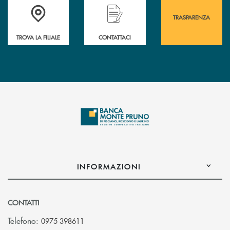
Accedi all' elenco completo&nbsp; delle&nbsp; filiali&nbsp; di Banca 
Hai bisogno di assistenza immediata? Contatta
Hai bisogno di alcuni
TRASPARENZA
TROVA LA FILIALE
CONTATTACI
INFORMAZIONI
CONTATTI
Telefono:
0975 398611