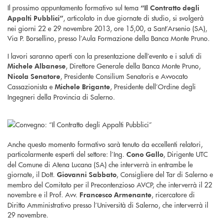
Il prossimo appuntamento formativo sul tema
“Il Contratto degli
, articolato in due giornate di studio, si svolgerà
Appalti Pubblici”
nei giorni 22 e 29 novembre 2013, ore 15,00, a Sant’Arsenio (SA),
Via P. Borsellino, presso l’Aula Formazione della Banca Monte Pruno.
I lavori saranno aperti con la presentazione dell’evento e i saluti di
, Direttore Generale della Banca Monte Pruno,
Michele Albanese
, Presidente Consilium Senatoris e Avvocato
Nicola Senatore
Cassazionista e
, Presidente dell’Ordine degli
Michele Brigante
Ingegneri della Provincia di Salerno.
Anche questo momento formativo sarà tenuto da eccellenti relatori,
particolarmente esperti del settore: l’Ing.
, Dirigente UTC
Cono Gallo
del Comune di Atena Lucana (SA) che interverrà in entrambe le
giornate, il Dott.
, Consigliere del Tar di Salerno e
Giovanni Sabbato
membro del Comitato per il Precontenzioso AVCP, che interverrà il 22
novembre e il Prof. Avv.
, ricercatore di
Francesco Armenante
Diritto Amministrativo presso l’Università di Salerno, che interverrà il
29 novembre.