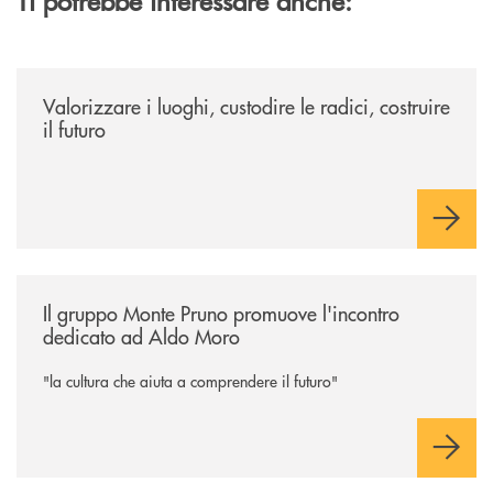
/eventi/valorizzare-i-luoghi-custodire-le-radici-costruire-il-futuro/
Valorizzare i luoghi, custodire le radici, costruire
il futuro
/eventi/il-gruppo-monte-pruno-promuove-lincontro-dedicato-ad-aldo-
Il gruppo Monte Pruno promuove l'incontro
dedicato ad Aldo Moro
"la cultura che aiuta a comprendere il futuro"