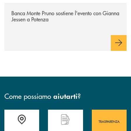
/eventi/banca-monte-pruno-sostiene-levento-con-gianna-jessen-a-poten
Banca Monte Pruno sostiene l'evento con Gianna
Jessen a Potenza
Come possiamo
?
aiutarti
Accedi all' elenco completo&nbsp; delle&nbsp; filiali&nbsp; di Banca 
Hai bisogno di assistenza immediata? Contatta
Hai bisogno di alcuni
TRASPARENZA