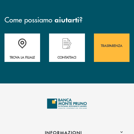
Come possiamo
?
aiutarti
Accedi all' elenco completo&nbsp; delle&nbsp; filiali&nbsp; di Banca 
Hai bisogno di assistenza immediata? Contatta
Hai bisogno di alcuni
TRASPARENZA
TROVA LA FILIALE
CONTATTACI
INFORMAZIONI