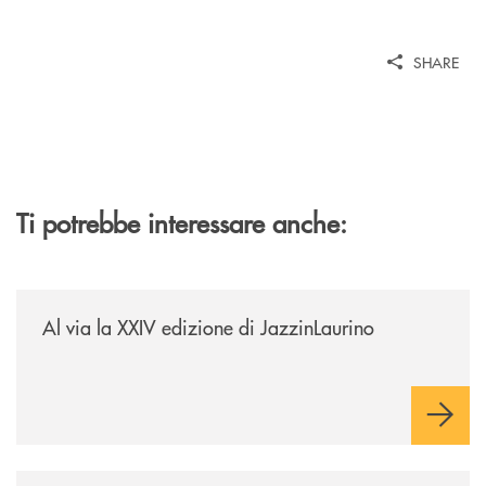
SHARE
Ti potrebbe interessare anche:
/eventi/al-via-la-xxiv-edizione-di-jazzinlaurino/
Al via la XXIV edizione di JazzinLaurino
/eventi/la-banca-monte-pruno-investe-nella-cultura-delle-aree-interne-t