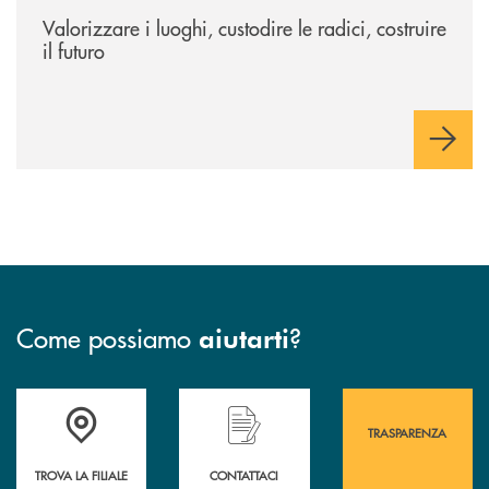
/eventi/valorizzare-i-luoghi-custodire-le-radici-costruire-il-futuro/
Valorizzare i luoghi, custodire le radici, costruire
il futuro
Come possiamo
?
aiutarti
Accedi all' elenco completo&nbsp; delle&nbsp; filiali&nbsp; di Banca 
Hai bisogno di assistenza immediata? Contatta
Hai bisogno di alcuni
TRASPARENZA
TROVA LA FILIALE
CONTATTACI