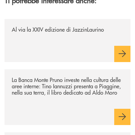
Ti potrebbe interessare anche:
/eventi/al-via-la-xxiv-edizione-di-jazzinlaurino/
Al via la XXIV edizione di JazzinLaurino
/eventi/la-banca-monte-pruno-investe-nella-cultura-delle-aree-interne-t
La Banca Monte Pruno investe nella cultura delle
aree interne: Tino Iannuzzi presenta a Piaggine,
nella sua terra, il libro dedicato ad Aldo Moro