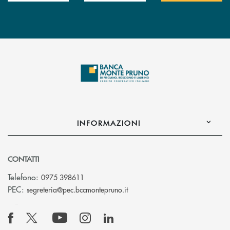
INFORMAZIONI
CONTATTI
Telefono:
0975 398611
(si apre l’app di posta elettro
PEC:
segreteria@pec.bccmontepruno.it