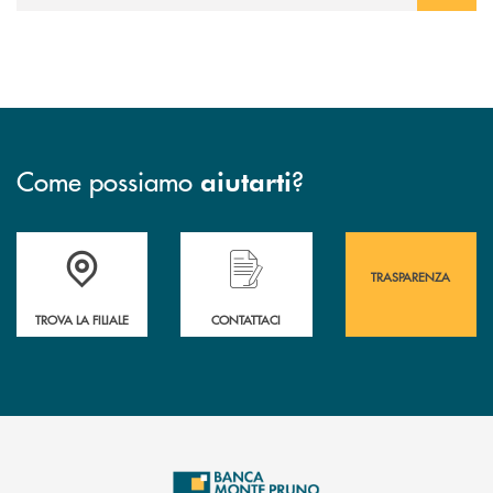
Come possiamo
?
aiutarti
Accedi all' elenco completo&nbsp; delle&nbsp; filiali&nbsp; di Banca 
Hai bisogno di assistenza immediata? Contatta
Hai bisogno di alcuni
TRASPARENZA
TROVA LA FILIALE
CONTATTACI