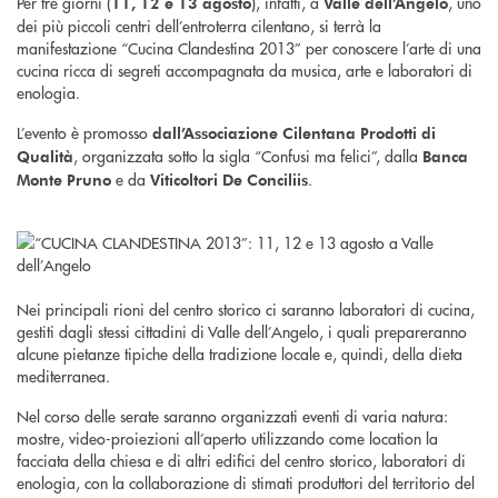
Per tre giorni (
), infatti, a
, uno
11, 12 e 13 agosto
Valle dell’Angelo
dei più piccoli centri dell’entroterra cilentano, si terrà la
manifestazione “Cucina Clandestina 2013” per conoscere l’arte di una
cucina ricca di segreti accompagnata da musica, arte e laboratori di
enologia.
L’evento è promosso
dall’Associazione Cilentana Prodotti di
, organizzata sotto la sigla “Confusi ma felici”, dalla
Qualità
Banca
e da
.
Monte Pruno
Viticoltori De Conciliis
Nei principali rioni del centro storico ci saranno laboratori di cucina,
gestiti dagli stessi cittadini di Valle dell’Angelo, i quali prepareranno
alcune pietanze tipiche della tradizione locale e, quindi, della dieta
mediterranea.
Nel corso delle serate saranno organizzati eventi di varia natura:
mostre, video-proiezioni all’aperto utilizzando come location la
facciata della chiesa e di altri edifici del centro storico, laboratori di
enologia, con la collaborazione di stimati produttori del territorio del