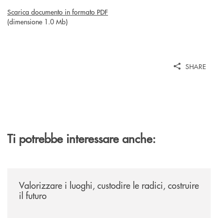
Scarica documento in formato PDF
(dimensione 1.0 Mb)
SHARE
Ti potrebbe interessare anche:
/eventi/valorizzare-i-luoghi-custodire-le-radici-costruire-il-futuro/
Valorizzare i luoghi, custodire le radici, costruire
il futuro