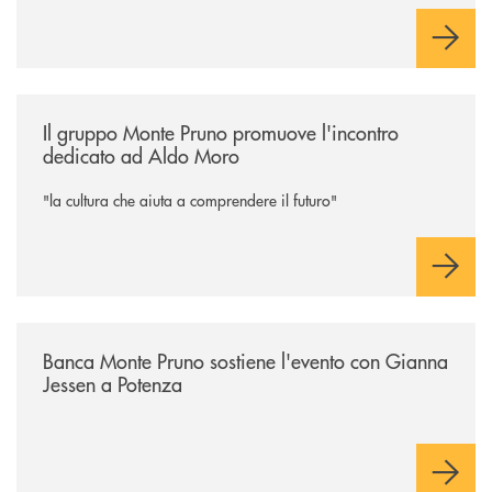
/eventi/il-gruppo-monte-pruno-promuove-lincontro-dedicato-ad-aldo-
Il gruppo Monte Pruno promuove l'incontro
dedicato ad Aldo Moro
"la cultura che aiuta a comprendere il futuro"
/eventi/banca-monte-pruno-sostiene-levento-con-gianna-jessen-a-poten
Banca Monte Pruno sostiene l'evento con Gianna
Jessen a Potenza