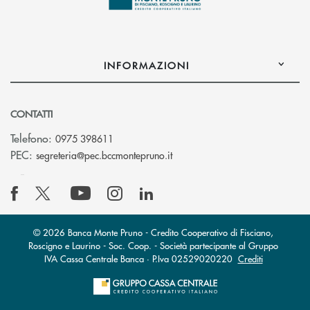
INFORMAZIONI
CONTATTI
Telefono:
0975 398611
(si apre l’app di posta elettro
PEC:
segreteria@pec.bccmontepruno.it
© 2026 Banca Monte Pruno - Credito Cooperativo di Fisciano,
Roscigno e Laurino - Soc. Coop. - Società partecipante al Gruppo
IVA Cassa Centrale Banca · P.Iva 02529020220
Crediti