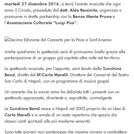
, si terrà l’evento musicale che ogni
martedì 27 dicembre 2016
anno il Circolo, presieduto dal
, organizza e
dott. Aldo Rescinito
promuove in stretta partnership con la
e
Banca Monte Pruno
l’
Associazione Culturale “Luigi Pica”.
Anche quest’anno lo spettacolo sarà di primissimo livello grazie alla
partecipazione di un gruppo già ospitato altre volte nel territorio.
Lo spettacolo musicale, per l’appunto, sarà tenuto dalla
Sunshine
, diretta dal
, Direttore dei Cameristi del Teatro
Band
M°Carlo Morelli
San Carlo di Napoli, con un programma di musica gospel.
Un concerto che lo scorso anno ha deliziato tutti i presenti con un
spettacolo apprezzato, divertente e, soprattutto, coinvolgente.
La
nasce a Napoli nel 2002 proprio da un’idea di
Sunshine Band
e si avvale di un vasto repertorio che spazia dai
Carlo Morelli
classici canti spirituali alle più moderne sonorità.
Sono tutte giovani voci partenopee che insieme mirano a combattere