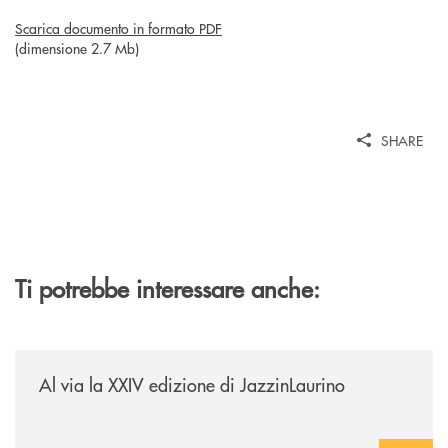
Scarica documento in formato PDF
(dimensione 2.7 Mb)
SHARE
Ti potrebbe interessare anche:
/eventi/al-via-la-xxiv-edizione-di-jazzinlaurino/
Al via la XXIV edizione di JazzinLaurino