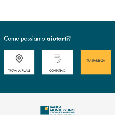
Come possiamo
?
aiutarti
Accedi all' elenco completo&nbsp; delle&nbsp; filiali&nbsp; di Banca 
Hai bisogno di assistenza immediata? Contatta
Hai bisogno di alcuni
TRASPARENZA
TROVA LA FILIALE
CONTATTACI