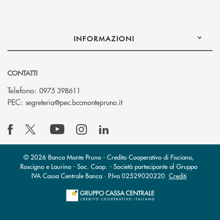
INFORMAZIONI
CONTATTI
Telefono:
0975 398611
(si apre l’app di posta elettro
PEC:
segreteria@pec.bccmontepruno.it
© 2026 Banca Monte Pruno - Credito Cooperativo di Fisciano,
Roscigno e Laurino - Soc. Coop. - Società partecipante al Gruppo
IVA Cassa Centrale Banca · P.Iva 02529020220
Crediti