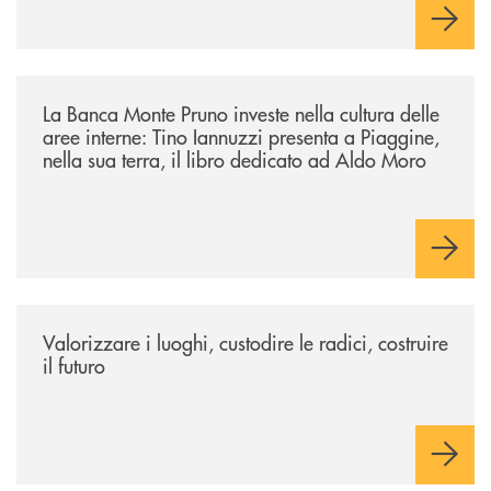
/eventi/la-banca-monte-pruno-investe-nella-cultura-delle-aree-interne-t
La Banca Monte Pruno investe nella cultura delle
aree interne: Tino Iannuzzi presenta a Piaggine,
nella sua terra, il libro dedicato ad Aldo Moro
/eventi/valorizzare-i-luoghi-custodire-le-radici-costruire-il-futuro/
Valorizzare i luoghi, custodire le radici, costruire
il futuro