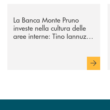
/eventi/la-banca-monte-pruno-investe-nella-cultura-del
/
La Banca Monte Pruno
investe nella cultura delle
aree interne: Tino Iannuzzi
presenta a Piaggine, nella
sua terra, il libro dedicato
ad Aldo Moro