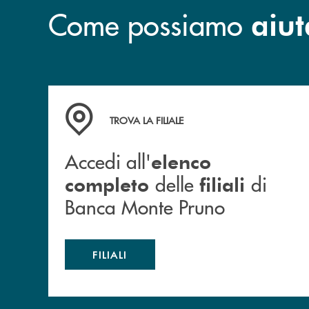
Come possiamo
aiut
Accedi all' elenco completo&nbsp; delle&nbsp;
TROVA LA FILIALE
Accedi all'
elenco
delle
di
completo
filiali
Banca Monte Pruno
FILIALI