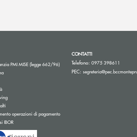
CONTATTI
Telefono:
0975 398611
Apre una nuova finestra
nzia PMI MISE (legge 662/96)
PEC:
segreteria@pec.bccmontepru
na
tà
wing
Apre una nuova finestra
lti
mento operazioni di pagamento
Apre una nuova finestra
si IBOR