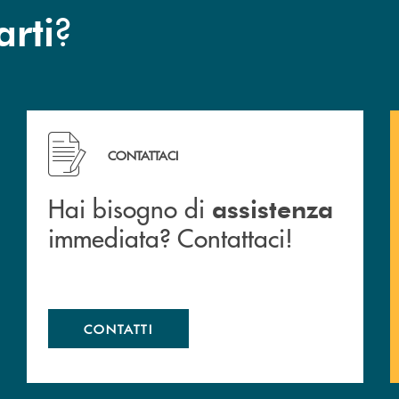
?
arti
 filiali&nbsp; di Banca Monte Pruno
Hai bisogno di assistenza immediata? Contattaci!
CONTATTACI
Hai bisogno di
assistenza
immediata? Contattaci!
CONTATTI