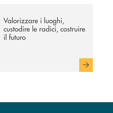
le-aree-interne-tino-iannuzzi-presenta-a-piaggine-nella-sua
eventi/valorizzare-i-luoghi-custodire-le-radici-costruire-il-f
Valorizzare i luoghi,
custodire le radici, costruire
il futuro