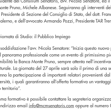
esidente del Consilium Senatoris, avv. Nicola Senatore, ed il
nte Pruno, Michele Albanese. Seguiranno gli interventi del
 Presidente di Sezione del Consiglio di Stato, del dott. Fra
Salerno, e dell’avvocato Armando Pozzi, Presidente TAR Tre
a soddisfazione l’avv. Nicola Senatore: “Inizia questo nuo
nel panorama professionale come un evento di primissimo pi
ibilità la Banca Monte Pruno, sempre attenta nell’incentivare
turale. La giornata del 27 aprile sarà solo il primo di una s
no la partecipazione di importanti relatori provenienti da
ersità, i quali garantiranno all’offerta formativa un vantagg
territorio”.
mma formativo è possibile contattare la segreteria organizza
’indirizzo email
info@mcmsenatoris.com
oppure al numero