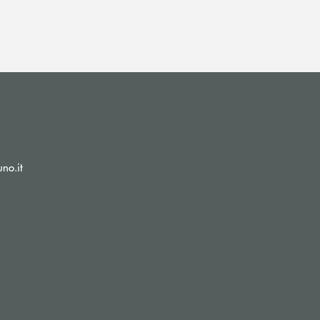
(si apre l’app di posta elettronica)
no.it