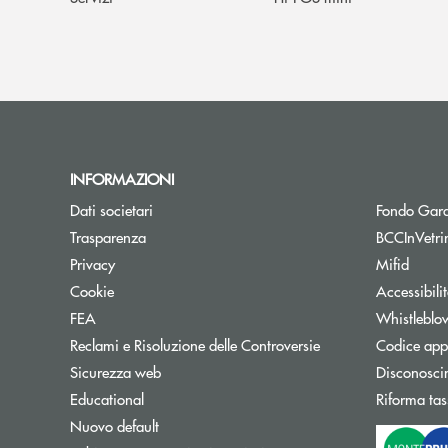
INFORMAZIONI
Dati societari
Fondo Gara
Trasparenza
BCCInVetri
Privacy
Mifid
Cookie
Accessibili
FEA
Whistleblo
Reclami e Risoluzione delle Controversie
Codice appa
Sicurezza web
Disconosci
Educational
Riforma tas
Nuovo default