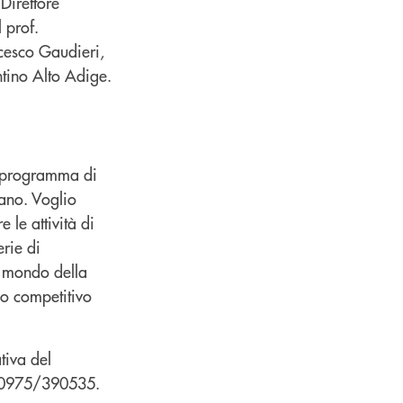
 Direttore
 prof.
ncesco Gaudieri,
ntino Alto Adige.
vo programma di
ano. Voglio
 le attività di
erie di
l mondo della
io competitivo
tiva del
 0975/390535.