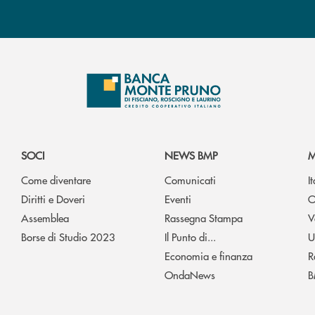
SOCI
NEWS BMP
M
Come diventare
Comunicati
I
Diritti e Doveri
Eventi
O
Assemblea
Rassegna Stampa
V
Borse di Studio 2023
Il Punto di...
U
Economia e finanza
R
OndaNews
B