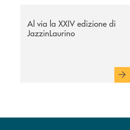
/eventi/al-via-la-xxiv-edizione-di-jazzinlaurino/
Al via la XXIV edizione di
JazzinLaurino