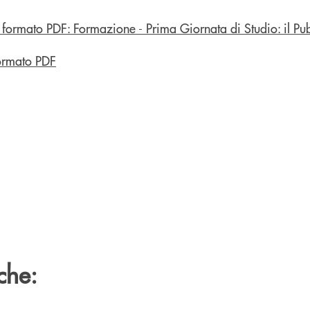
ormato PDF
che: