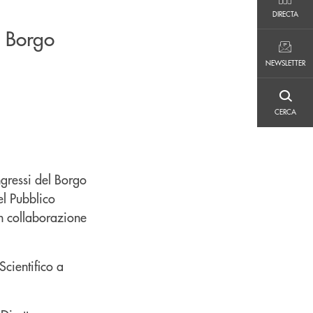
DIRECTA
DIRECTA
i Borgo
NEWSLETTER
NEWSLETTER
CERCA
CERCA
ngressi del Borgo
el Pubblico
in collaborazione
cientifico a