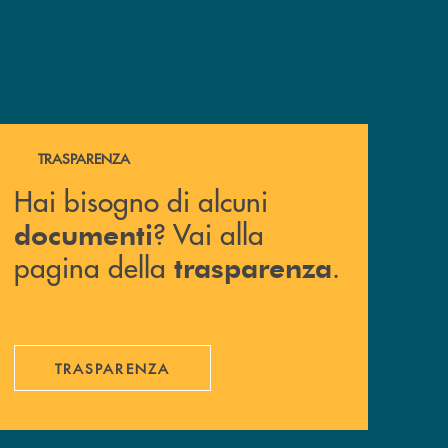
Hai bisogno di alcuni documenti ? Vai alla pagina della 
TRASPARENZA
Hai bisogno di alcuni
? Vai alla
documenti
pagina della
.
trasparenza
TRASPARENZA