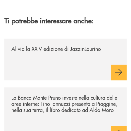
Ti potrebbe interessare anche:
/eventi/al-via-la-xxiv-edizione-di-jazzinlaurino/
Al via la XXIV edizione di JazzinLaurino
/eventi/la-banca-monte-pruno-investe-nella-cultura-delle-aree-interne-t
La Banca Monte Pruno investe nella cultura delle
aree interne: Tino Iannuzzi presenta a Piaggine,
nella sua terra, il libro dedicato ad Aldo Moro