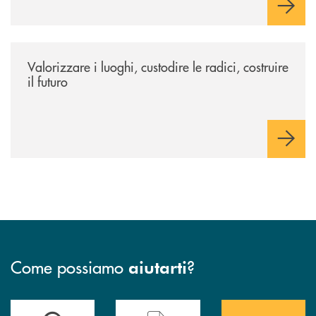
/eventi/valorizzare-i-luoghi-custodire-le-radici-costruire-il-futuro/
Valorizzare i luoghi, custodire le radici, costruire
il futuro
Come possiamo
?
aiutarti
Accedi all' elenco completo&nbsp; delle&nbsp; filiali&nbsp; di Banca 
Hai bisogno di assistenza immediata? Contatta
Hai bisogno di alcuni