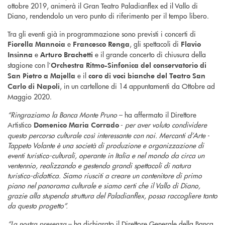
ottobre 2019, animerà il Gran Teatro Paladianflex ed il Vallo di
Diano, rendendolo un vero punto di riferimento per il tempo libero.
Tra gli eventi già in programmazione sono previsti i concerti di
e
, gli spettacoli di
Fiorella Mannoia
Francesco Renga
Flavio
e
e il grande concerto di chiusura della
Insinna
Arturo Brachetti
stagione con l’
Orchestra Ritmo-Sinfonica del conservatorio di
e il
San Pietro a Majella
coro di voci bianche del Teatro San
, in un cartellone di 14 appuntamenti da Ottobre ad
Carlo di Napoli
Maggio 2020.
“Ringraziamo la Banca Monte Pruno
– ha affermato il Direttore
Artistico
-
per aver voluto condividere
Domenico Maria Corrado
questo percorso culturale così interessante con noi. Mercanti d’Arte -
Tappeto Volante è una società di produzione e organizzazione di
eventi turistico-culturali, operante in Italia e nel mondo da circa un
ventennio, realizzando e gestendo grandi spettacoli di natura
turistico-didattica. Siamo riusciti a creare un contenitore di primo
piano nel panorama culturale e siamo certi che il Vallo di Diano,
grazie alla stupenda struttura del Paladianflex, possa raccogliere tanto
da questo progetto”.
“La nostra presenza
– ha dichiarato il Direttore Generale della Banca