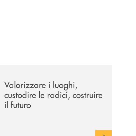
le-aree-interne-tino-iannuzzi-presenta-a-piaggine-nella-sua
eventi/valorizzare-i-luoghi-custodire-le-radici-costruire-il-f
Valorizzare i luoghi,
custodire le radici, costruire
il futuro