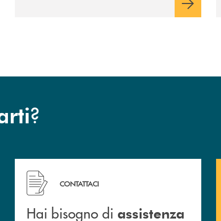
?
arti
 filiali&nbsp; di Banca Monte Pruno
Hai bisogno di assistenza immediata? Contattaci!
CONTATTACI
Hai bisogno di
assistenza