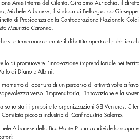
ione Aree Interne del Cilento, Girolamo Auricchio, il dirett
o, Michele Albanese, il sindaco di Bellosguardo Giuseppe 
binetto di Presidenza della Confederazione Nazionale Coldi
ista Maurizio Caronna.
che si alterneranno durante il dibattito aperto al pubblico ch
ello di promuovere l’innovazione imprenditoriale nei territo
allo di Diano e Albrni.
l momento di apertura di un percorso di attività volte a favo
apevolezza verso l’imprenditoria, l’innovazione e la sosteni
a sono stati i gruppi e le organizzazioni SEI Ventures, Cile
l Comitato piccola industria di Confindustria Salerno.
ichele Albanese della Bcc Monte Pruno condivide lo scopo 
zatori: