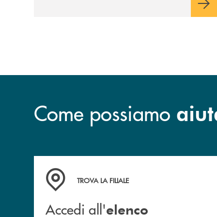
Come possiamo
aiut
Accedi all' elenco completo&nbsp; delle&nbsp;
TROVA LA FILIALE
Accedi all'
elenco