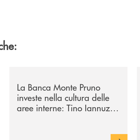
che:
/eventi/la-banca-monte-pruno-investe-nella-cultura-del
/
La Banca Monte Pruno
investe nella cultura delle
aree interne: Tino Iannuzzi
presenta a Piaggine, nella
sua terra, il libro dedicato
ad Aldo Moro