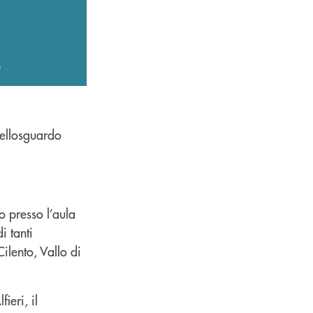
Bellosguardo
o presso l’aula
i tanti
ilento, Vallo di
ieri, il