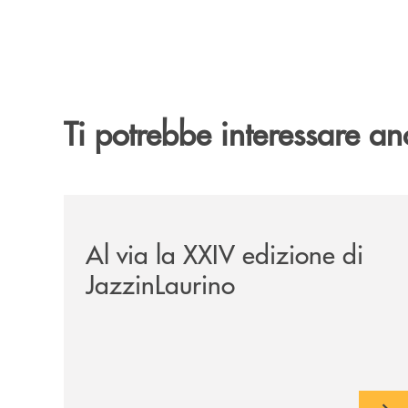
Ti potrebbe interessare an
/eventi/al-via-la-xxiv-edizione-di-jazzinlaurino/
Al via la XXIV edizione di
JazzinLaurino