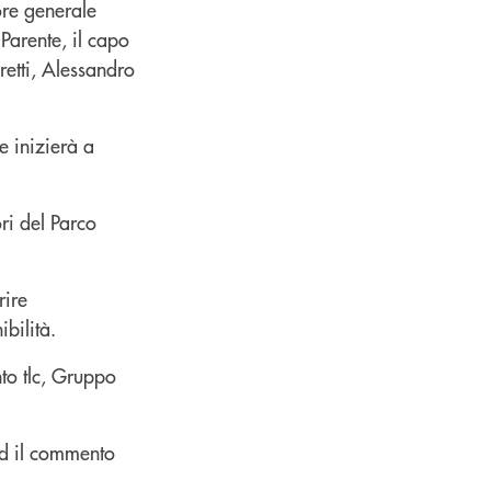
ore generale
Parente, il capo
retti, Alessandro
e inizierà a
ri del Parco
rire
bilità.
nto tlc, Gruppo
ed il commento