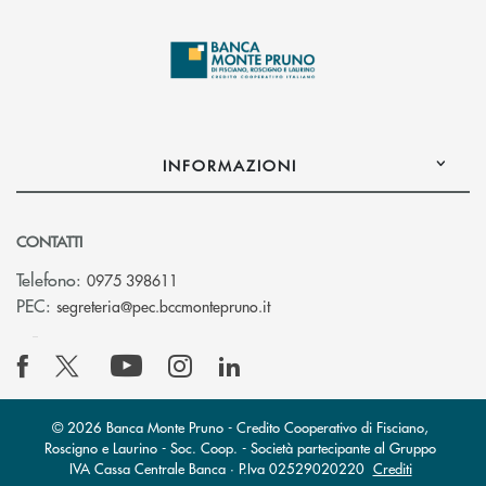
INFORMAZIONI
CONTATTI
Telefono:
0975 398611
(si apre l’app di posta elettro
PEC:
segreteria@pec.bccmontepruno.it
© 2026 Banca Monte Pruno - Credito Cooperativo di Fisciano,
Roscigno e Laurino - Soc. Coop. - Società partecipante al Gruppo
IVA Cassa Centrale Banca · P.Iva 02529020220
Crediti