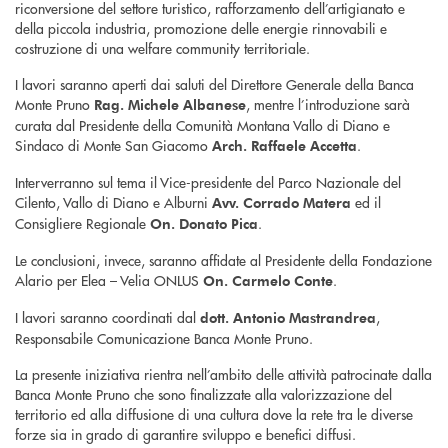
riconversione del settore turistico, rafforzamento dell’artigianato e
della piccola industria, promozione delle energie rinnovabili e
costruzione di una welfare community territoriale.
I lavori saranno aperti dai saluti del Direttore Generale della Banca
Monte Pruno
, mentre l’introduzione sarà
Rag. Michele Albanese
curata dal Presidente della Comunità Montana Vallo di Diano e
Sindaco di Monte San Giacomo
.
Arch. Raffaele Accetta
Interverranno sul tema il Vice-presidente del Parco Nazionale del
Cilento, Vallo di Diano e Alburni
ed il
Avv. Corrado Matera
Consigliere Regionale
.
On. Donato Pica
Le conclusioni, invece, saranno affidate al Presidente della Fondazione
Alario per Elea – Velia ONLUS
.
On. Carmelo Conte
I lavori saranno coordinati dal
,
dott. Antonio Mastrandrea
Responsabile Comunicazione Banca Monte Pruno.
La presente iniziativa rientra nell’ambito delle attività patrocinate dalla
Banca Monte Pruno che sono finalizzate alla valorizzazione del
territorio ed alla diffusione di una cultura dove la rete tra le diverse
forze sia in grado di garantire sviluppo e benefici diffusi.