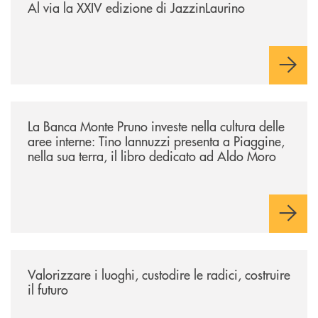
Al via la XXIV edizione di JazzinLaurino
/eventi/la-banca-monte-pruno-investe-nella-cultura-delle-aree-interne-t
La Banca Monte Pruno investe nella cultura delle
aree interne: Tino Iannuzzi presenta a Piaggine,
nella sua terra, il libro dedicato ad Aldo Moro
/eventi/valorizzare-i-luoghi-custodire-le-radici-costruire-il-futuro/
Valorizzare i luoghi, custodire le radici, costruire
il futuro