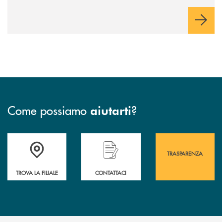
Come possiamo
?
aiutarti
Accedi all' elenco completo&nbsp; delle&nbsp; filiali&nbsp; di Banca 
Hai bisogno di assistenza immediata? Contatta
Hai bisogno di alcuni
TRASPARENZA
TROVA LA FILIALE
CONTATTACI