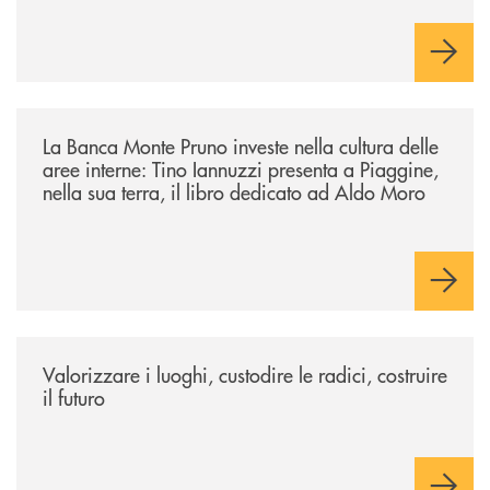
/eventi/la-banca-monte-pruno-investe-nella-cultura-delle-aree-interne-t
La Banca Monte Pruno investe nella cultura delle
aree interne: Tino Iannuzzi presenta a Piaggine,
nella sua terra, il libro dedicato ad Aldo Moro
/eventi/valorizzare-i-luoghi-custodire-le-radici-costruire-il-futuro/
Valorizzare i luoghi, custodire le radici, costruire
il futuro