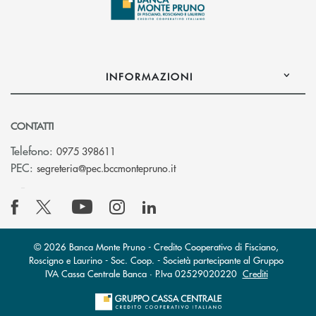
INFORMAZIONI
CONTATTI
Telefono:
0975 398611
(si apre l’app di posta elettro
PEC:
segreteria@pec.bccmontepruno.it
© 2026 Banca Monte Pruno - Credito Cooperativo di Fisciano,
Roscigno e Laurino - Soc. Coop. - Società partecipante al Gruppo
IVA Cassa Centrale Banca · P.Iva 02529020220
Crediti