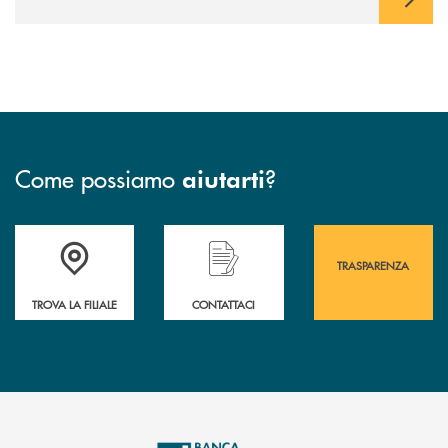
Come possiamo
?
aiutarti
Accedi all' elenco completo&nbsp; delle&nbsp; filiali&nbsp; di Banca 
Hai bisogno di assistenza immediata? Contatta
Hai bisogno di alcuni
TRASPARENZA
TROVA LA FILIALE
CONTATTACI