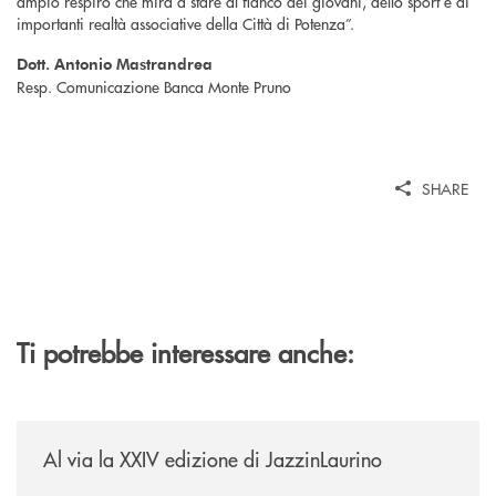
ampio respiro che mira a stare al fianco dei giovani, dello sport e di
importanti realtà associative della Città di Potenza”.
Dott. Antonio Mastrandrea
Resp. Comunicazione Banca Monte Pruno
SHARE
Ti potrebbe interessare anche:
/eventi/al-via-la-xxiv-edizione-di-jazzinlaurino/
Al via la XXIV edizione di JazzinLaurino