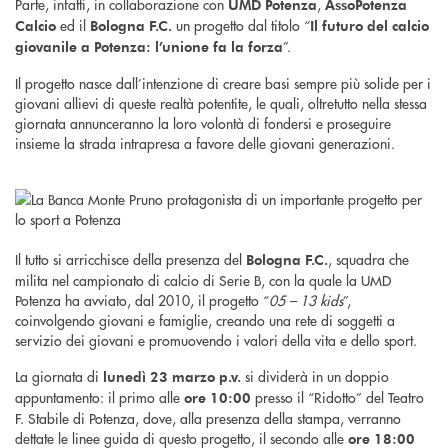
Parte, infatti, in collaborazione con
,
UMD Potenza
AssoPotenza
ed il
un progetto dal titolo “
Calcio
Bologna F.C.
Il futuro del calcio
”.
giovanile a Potenza: l’unione fa la forza
Il progetto nasce dall’intenzione di creare basi sempre più solide per i
giovani allievi di queste realtà potentite, le quali, oltretutto nella stessa
giornata annunceranno la loro volontà di fondersi e proseguire
insieme la strada intrapresa a favore delle giovani generazioni.
Il tutto si arricchisce della presenza del
, squadra che
Bologna F.C.
milita nel campionato di calcio di Serie B, con la quale la UMD
Potenza ha avviato, dal 2010, il progetto “
05 – 13 kids
”,
coinvolgendo giovani e famiglie, creando una rete di soggetti a
servizio dei giovani e promuovendo i valori della vita e dello sport.
La giornata di
si dividerà in un doppio
lunedì 23 marzo p.v.
appuntamento: il primo alle
presso il “Ridotto” del Teatro
ore 10:00
F. Stabile di Potenza, dove, alla presenza della stampa, verranno
dettate le linee guida di questo progetto, il secondo alle
ore 18:00