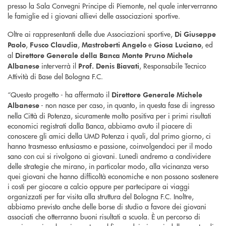
presso la Sala Convegni Principe di Piemonte, nel quale interverranno
le famiglie ed i giovani allievi delle associazioni sportive.
Oltre ai rappresentanti delle due Associazioni sportive,
Di Giuseppe
,
,
e
, ed
Paolo
Fusco Claudia
Mastroberti Angelo
Giosa Luciano
al
Direttore Generale della Banca Monte Pruno Michele
interverrà il
, Responsabile Tecnico
Albanese
Prof. Denis Biavati
Attività di Base del Bologna F.C.
“Questo progetto - ha affermato il
Direttore Generale Michele
- non nasce per caso, in quanto, in questa fase di ingresso
Albanese
nella Città di Potenza, sicuramente molto positiva per i primi risultati
economici registrati dalla Banca, abbiamo avuto il piacere di
conoscere gli amici della UMD Potenza i quali, dal primo giorno, ci
hanno trasmesso entusiasmo e passione, coinvolgendoci per il modo
sano con cui si rivolgono ai giovani. Lunedì andremo a condividere
delle strategie che mirano, in particolar modo, alla vicinanza verso
quei giovani che hanno difficoltà economiche e non possono sostenere
i costi per giocare a calcio oppure per partecipare ai viaggi
organizzati per far visita alla struttura del Bologna F.C. Inoltre,
abbiamo previsto anche delle borse di studio a favore dei giovani
associati che otterranno buoni risultati a scuola. È un percorso di