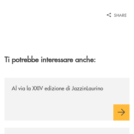
SHARE
Ti potrebbe interessare anche:
/eventi/al-via-la-xxiv-edizione-di-jazzinlaurino/
Al via la XXIV edizione di JazzinLaurino
/eventi/la-banca-monte-pruno-investe-nella-cultura-delle-aree-interne-t