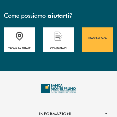
Come possiamo
?
aiutarti
Accedi all' elenco completo&nbsp; delle&nbsp; filiali&nbsp; di Banca 
Hai bisogno di assistenza immediata? Contatta
Hai bisogno di alcuni
TRASPARENZA
TROVA LA FILIALE
CONTATTACI
INFORMAZIONI