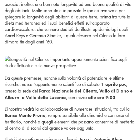
associa, inoltre, una ben nota longevità ed una buona qualità di vita
degli abitanti. Molte sono state in passato le ipotesi avanzate per
spiegare la longevità degli abitanti di queste terre, prima tra tutte la
dieta mediterranea ed i suoi benefi­ci effetti sull’apparato
cardiovascolare, che vennero studiati da illustri epidemiologi quali
Ancel Keys e Geremia Stamler, i quali elessero nel Cilento la loro
dimora ­fin dagli anni ‘60.
Da queste premesse, nonché sulla volontà di potenziare le ultime
ricerche, nasce l’appuntamento scientifico di sabato
,
1°aprile p.v.
presso la sede del
Parco Nazionale del Cilento, Vallo di Diano e
, con inizio
.
Alburni a Vallo della Lucania
alle ore 9:00
L’incontro vedrà la collaborazione di numerose istituzioni, tra cui la
, sempre sensibile alle dinamiche connesse al
Banca Monte Pruno
territorio, nonché a quegli elementi che possano consentire di metterlo
al centro di discorsi dal grande valore aggiunto.
Illustri interventi presenzieranno i lavori, tra cui,
Antonio Aloia,