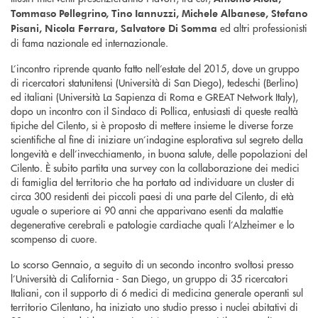
Tommaso Pellegrino, Tino Iannuzzi, Michele Albanese, Stefano
ed altri professionisti
Pisani, Nicola Ferrara, Salvatore Di Somma
di fama nazionale ed internazionale.
L’incontro riprende quanto fatto nell’estate del 2015, dove un gruppo
di ricercatori statunitensi (Università di San Diego), tedeschi (Berlino)
ed italiani (Università La Sapienza di Roma e GREAT Network Italy),
dopo un incontro con il Sindaco di Pollica, entusiasti di queste realtà
tipiche del Cilento, si è proposto di mettere insieme le diverse forze
scientifi­che al fi­ne di iniziare un’indagine esplorativa sul segreto della
longevità e dell’invecchiamento, in buona salute, delle popolazioni del
Cilento. È subito partita una survey con la collaborazione dei medici
di famiglia del territorio che ha portato ad individuare un cluster di
circa 300 residenti dei piccoli paesi di una parte del Cilento, di età
uguale o superiore ai 90 anni che apparivano esenti da malattie
degenerative cerebrali e patologie cardiache quali l’Alzheimer e lo
scompenso di cuore.
Lo scorso Gennaio, a seguito di un secondo incontro svoltosi presso
l’Università di California - San Diego, un gruppo di 35 ricercatori
Italiani, con il supporto di 6 medici di medicina generale operanti sul
territorio Cilentano, ha iniziato uno studio presso i nuclei abitativi di