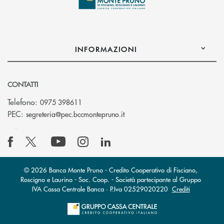
INFORMAZIONI
CONTATTI
Telefono:
0975 398611
(si apre l’app di posta elettro
PEC:
segreteria@pec.bccmontepruno.it
© 2026 Banca Monte Pruno - Credito Cooperativo di Fisciano,
Roscigno e Laurino - Soc. Coop. - Società partecipante al Gruppo
IVA Cassa Centrale Banca · P.Iva 02529020220
Crediti