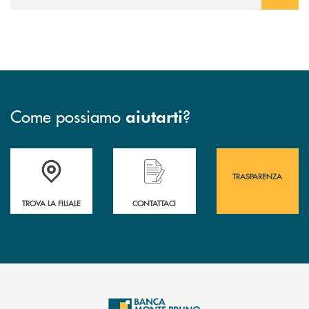
Come possiamo
?
aiutarti
Accedi all' elenco completo&nbsp; delle&nbsp; filiali&nbsp; di Banca 
Hai bisogno di assistenza immediata? Contatta
Hai bisogno di alcuni
TRASPARENZA
TROVA LA FILIALE
CONTATTACI