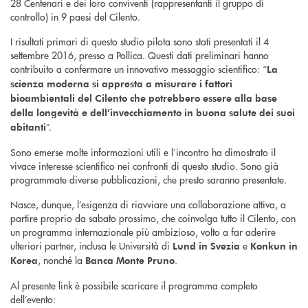
28 Centenari e dei loro conviventi (rappresentanti il gruppo di
controllo) in 9 paesi del Cilento.
I risultati primari di questo studio pilota sono stati presentati il 4
settembre 2016, presso a Pollica. Questi dati preliminari hanno
contribuito a confermare un innovativo messaggio scientifi­co: “
La
scienza moderna si appresta a misurare i fattori
bioambientali del Cilento che potrebbero essere alla base
della longevità e dell’invecchiamento in buona salute dei suoi
”.
abitanti
Sono emerse molte informazioni utili e l’incontro ha dimostrato il
vivace interesse scientifi­co nei confronti di questo studio. Sono già
programmate diverse pubblicazioni, che presto saranno presentate.
Nasce, dunque, l’esigenza di riavviare una collaborazione attiva, a
partire proprio da sabato prossimo, che coinvolga tutto il Cilento, con
un programma internazionale più ambizioso, volto a far aderire
ulteriori partner, inclusa le Università di
e
Lund in Svezia
Konkun in
, nonché la
.
Korea
Banca Monte Pruno
Al presente link è possibile scaricare il programma completo
dell’evento: