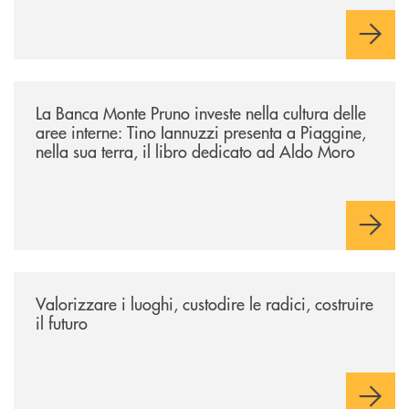
/eventi/la-banca-monte-pruno-investe-nella-cultura-delle-aree-interne-t
La Banca Monte Pruno investe nella cultura delle
aree interne: Tino Iannuzzi presenta a Piaggine,
nella sua terra, il libro dedicato ad Aldo Moro
/eventi/valorizzare-i-luoghi-custodire-le-radici-costruire-il-futuro/
Valorizzare i luoghi, custodire le radici, costruire
il futuro