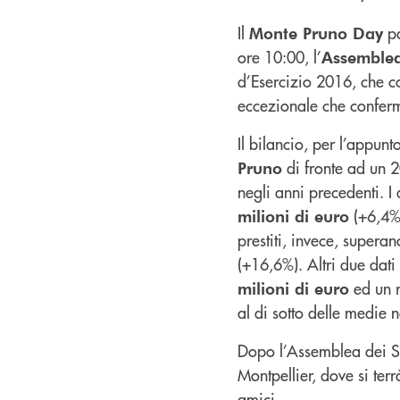
Il
pa
Monte Pruno Day
ore 10:00, l’
Assemblea
d’Esercizio 2016, che c
eccezionale che conferm
Il bilancio, per l’appunt
di fronte ad un 2
Pruno
negli anni precedenti. I
(+6,4%)
milioni di euro
prestiti, invece, superan
(+16,6%). Altri due dat
ed un r
milioni di euro
al di sotto delle medie n
Dopo l’Assemblea dei So
Montpellier, dove si ter
amici.