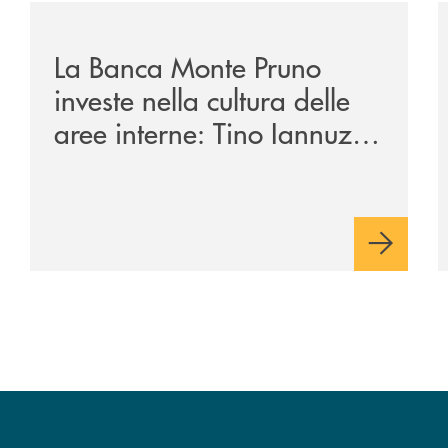
/eventi/la-banca-monte-pruno-investe-nella-cultura-del
/
La Banca Monte Pruno
investe nella cultura delle
aree interne: Tino Iannuzzi
presenta a Piaggine, nella
sua terra, il libro dedicato
ad Aldo Moro