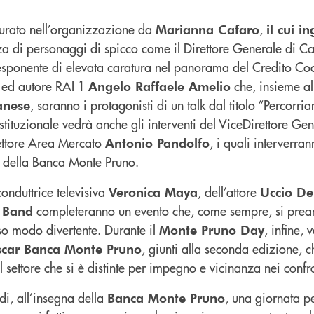
curato nell’organizzazione da
,
Marianna Cafaro
il cui i
za di personaggi di spicco come il Direttore Generale di C
esponente di elevata caratura nel panorama del Credito Co
a ed autore RAI 1
che, insieme al
Angelo Raffaele Amelio
, saranno i protagonisti di un talk dal titolo “Percorri
anese
istituzionale vedrà anche gli interventi del Vice­Direttore Ge
rettore Area Mercato
, i quali interverran
Antonio Pandolfo
ro della Banca Monte Pruno.
onduttrice televisiva
, dell’attore
Veronica Maya
Uccio De
completeranno un evento che, come sempre, si prea
 Band
sso modo divertente. Durante il
, infine,
Monte Pruno Day
, giunti alla seconda edizione, 
car Banca Monte Pruno
 settore che si è distinte per impegno e vicinanza nei confr
di, all’insegna della
, una giornata pe
Banca Monte Pruno