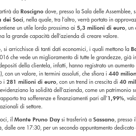
rtirà da
dove, presso la Sala delle Assemblee, si
Roscigno
, nella quale, tra l’altro, verrà portato in approva
 dei Soci
ontiene un utile lordo prossimo ai
, un
5,3 milioni di euro
a la grande capacità dell’azienda di creare valore.
o, si arricchisce di tanti dati economici, i quali mettono la
B
016 che vede un miglioramento di tutte le grandezze, già in 
 depositi della clientela, infatti, hanno registrato un aument
, con un valore, in termini assoluti, che sfiora i
440 milion
o i
, con un trend in crescita di
281 milioni di euro
40 mil
i evidenziano la solidità dell’azienda, come un patrimonio 
apporto tra sofferenze e finanziamenti pari all’
, val
1,99%
azionali di settore.
ci, il
si trasferirà a
, presso i
Monte Pruno Day
Sassano
rà, dalle ore 17:30, per un secondo appuntamento dedicato a