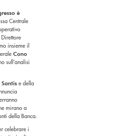
ngresso è
assa Centrale
operativo
 Direttore
amo insieme il
nerale
Cono
no sull’analisi
e della
 Santis
nnuncia
 verranno
che mirano a
onti della Banca.
r celebrare i