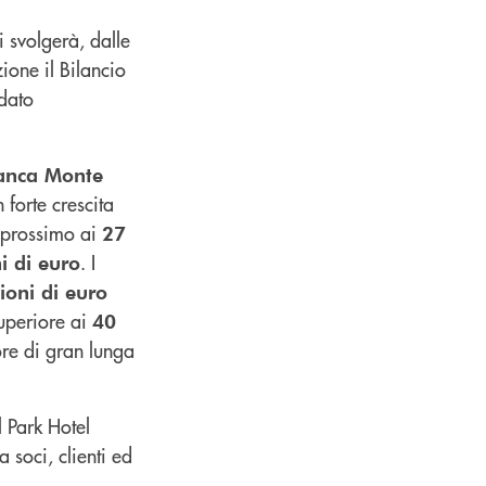
 svolgerà, dalle
zione il Bilancio
 dato
anca Monte
forte crescita
o prossimo ai
27
. I
i di euro
ioni di euro
superiore ai
40
ore di gran lunga
l Park Hotel
 soci, clienti ed