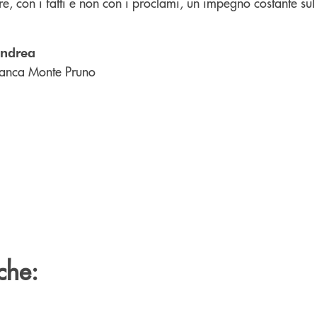
e, con i fatti e non con i proclami, un impegno costante sul t
andrea
anca Monte Pruno
che: