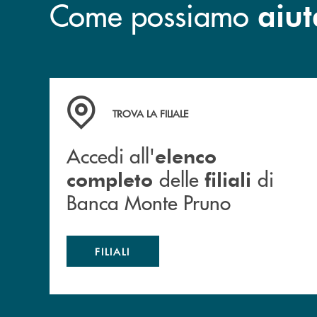
Come possiamo
aiut
Accedi all' elenco completo&nbsp; delle&nbsp;
TROVA LA FILIALE
Accedi all'
elenco
delle
di
completo
filiali
Banca Monte Pruno
FILIALI