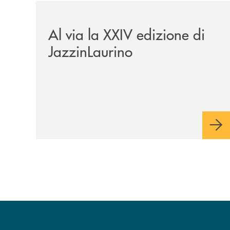
/eventi/al-via-la-xxiv-edizione-di-jazzinlaurino/
Al via la XXIV edizione di
JazzinLaurino