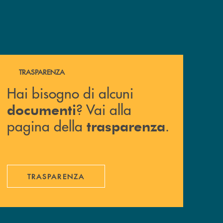
Hai bisogno di alcuni documenti ? Vai alla pagina della 
TRASPARENZA
Hai bisogno di alcuni
? Vai alla
documenti
pagina della
.
trasparenza
TRASPARENZA