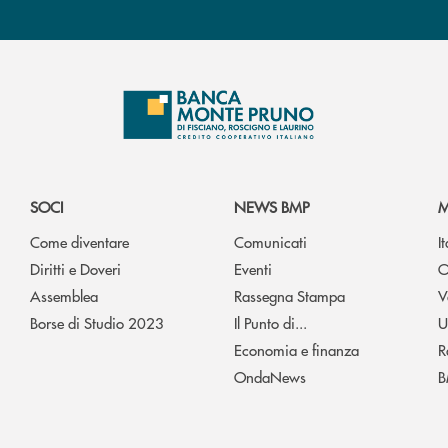
SOCI
NEWS BMP
M
Come diventare
Comunicati
I
Diritti e Doveri
Eventi
O
Assemblea
Rassegna Stampa
V
Borse di Studio 2023
Il Punto di...
U
Economia e finanza
R
OndaNews
B