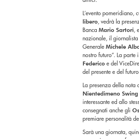
L’evento pomeridiano, 
, vedrà la presen
libero
Banca
, 
Mario Sartori
nazionale, il giornalist
Generale
Michele Alb
nostro futuro”. La parte 
e del Vice­Di
Federico
del presente e del futu
La presenza della nota c
Nientedimeno Swing
interessante ed allo ste
consegnati anche gli
Os
premiare personalità del
Sarà una giornata, quin