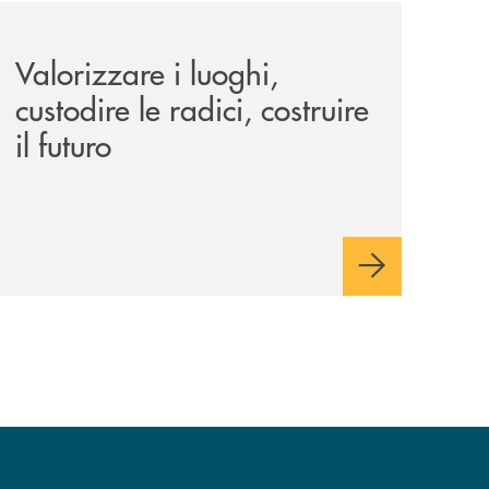
le-aree-interne-tino-iannuzzi-presenta-a-piaggine-nella-sua
eventi/valorizzare-i-luoghi-custodire-le-radici-costruire-il-f
Valorizzare i luoghi,
custodire le radici, costruire
il futuro