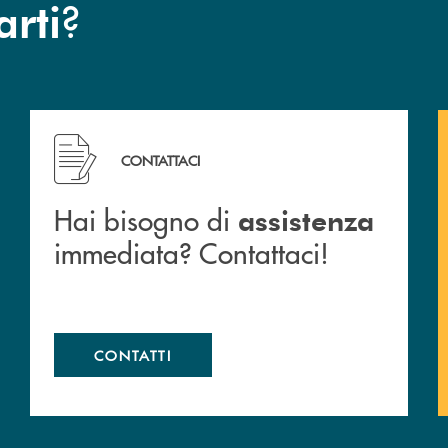
?
arti
 filiali&nbsp; di Banca Monte Pruno
Hai bisogno di assistenza immediata? Contattaci!
CONTATTACI
Hai bisogno di
assistenza
immediata? Contattaci!
CONTATTI