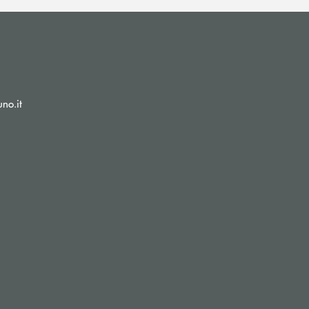
(si apre l’app di posta elettronica)
no.it