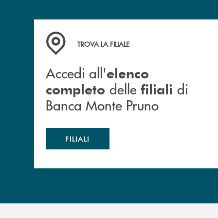
Accedi all' elenco completo&nbsp; delle&nbsp;
TROVA LA FILIALE
Accedi all'
elenco
delle
di
completo
filiali
Banca Monte Pruno
FILIALI