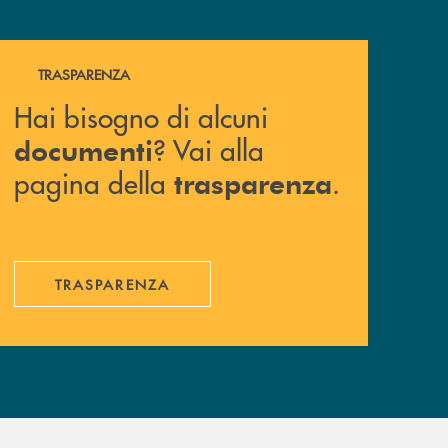
Hai bisogno di alcuni documenti ? Vai alla pagina della 
TRASPARENZA
Hai bisogno di alcuni
? Vai alla
documenti
pagina della
.
trasparenza
TRASPARENZA