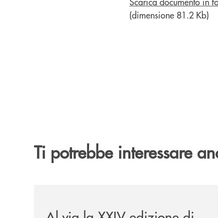
Scarica documento in f
(dimensione 81.2 Kb)
Ti potrebbe interessare an
/eventi/al-via-la-xxiv-edizione-di-jazzinlaurino/
Al via la XXIV edizione di