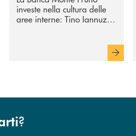
investe nella cultura delle
aree interne: Tino Iannuzzi
presenta a Piaggine, nella
sua terra, il libro dedicato
ad Aldo Moro
?
arti