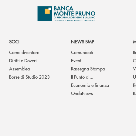
SOCI
NEWS BMP
M
Come diventare
Comunicati
I
Diritti e Doveri
Eventi
O
Assemblea
Rassegna Stampa
V
Borse di Studio 2023
Il Punto di...
U
Economia e finanza
R
OndaNews
B