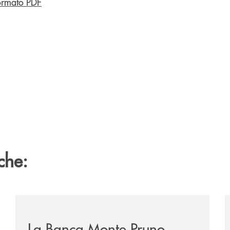
ormato PDF
che:
/eventi/la-banca-monte-pruno-investe-nella-cultura-del
/
La Banca Monte Pruno