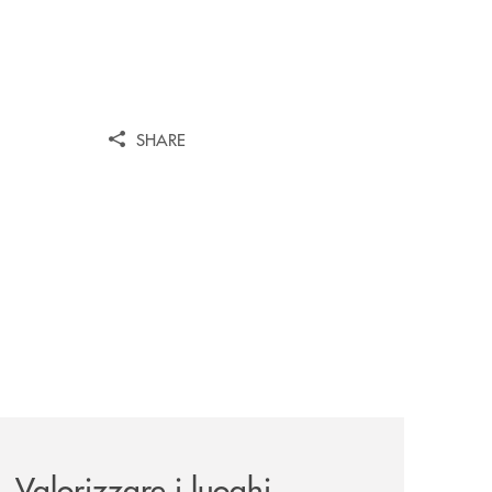
SHARE
le-aree-interne-tino-iannuzzi-presenta-a-piaggine-nella-sua
eventi/valorizzare-i-luoghi-custodire-le-radici-costruire-il-f
Valorizzare i luoghi,