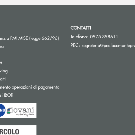
CONTATTI
Telefono:
0975 398611
Apre una nuova finestra
nzia PMI MISE (legge 662/96)
PEC:
segreteria@pec.bccmontepru
na
tà
wing
Apre una nuova finestra
lti
mento operazioni di pagamento
Apre una nuova finestra
si IBOR