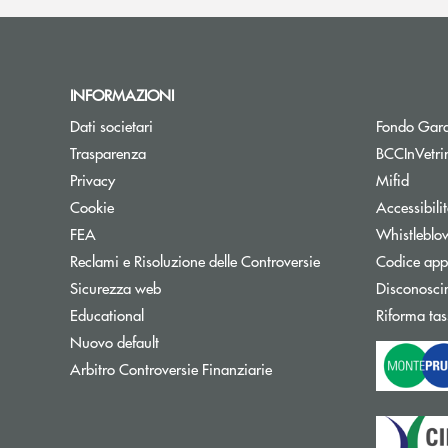
INFORMAZIONI
Dati societari
Fondo Gara
Trasparenza
BCCInVetri
Privacy
Mifid
Cookie
Accessibili
FEA
Whistleblo
Reclami e Risoluzione delle Controversie
Codice appa
Sicurezza web
Disconosci
Educational
Riforma tas
Nuovo default
Apre una nuova finestra
Arbitro Controversie Finanziarie