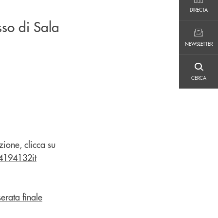
DIRECTA
DIRECTA
so di Sala
NEWSLETTER
NEWSLETTER
CERCA
CERCA
zione, clicca su
4194132it