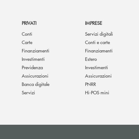
PRIVATI
IMPRESE
Conti
Servizi digitali
Carte
Conti e carte
Finanziamenti
Finanziamenti
Investimenti
Estero
Previdenza
Investimenti
Assicurazioni
Assicurazioni
Banca digitale
PNRR
Servizi
Hi-POS mini