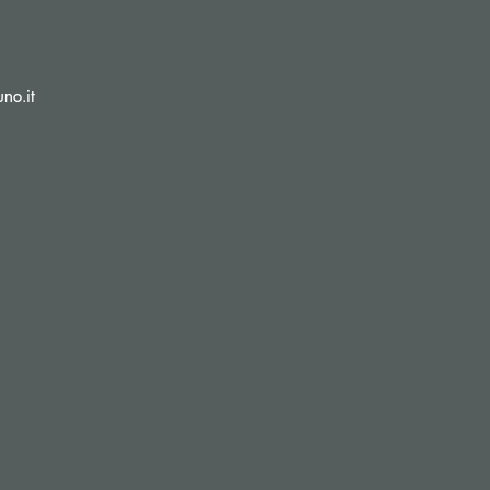
(si apre l’app di posta elettronica)
no.it