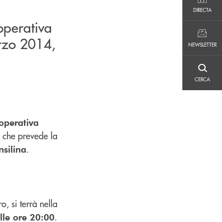
DIRECTA
DIRECTA
operativa
NEWSLETTER
arzo 2014,
NEWSLETTER
CERCA
CERCA
operativa
, che prevede la
.
nsilina
, si terrà nella
.
lle ore 20:00