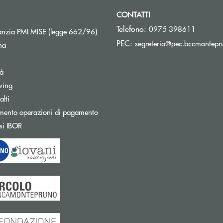
CONTATTI
Telefono:
0975 398611
Apre una nuova finestra
nzia PMI MISE (legge 662/96)
PEC:
segreteria@pec.bccmontepru
na
tà
wing
Apre una nuova finestra
lti
mento operazioni di pagamento
Apre una nuova finestra
si IBOR