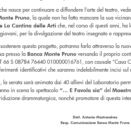
he nasce per continuare a diffondere l’arte del teatro, ved
, la quale non ha fatto mancare la sua vicinan
Monte Pruno
che, nel corso di questi anni, ha 
e La Cantina delle Arti
giovani, per la divulgazione del teatro insegnato e rappres
 sostenere questo progetto, potranno farlo attraverso la n
a presso la
versando il proprio cont
Banca Monte Pruno
 IT 66 S 08784 76440 010000016761, con causale “Casa Ca
erimenti identificativi che saranno indelebilmente incisi sul
o, la serata sarà animata dai 40 allievi del Laboratorio pe
anno in scena lo spettacolo
del
“… E Favola sia”
Maestr
a riduzione drammaturgica, nonché promotore di questa inte
Dott. Antonio Mastrandrea
Resp. Comunicazione Banca Monte Pruno