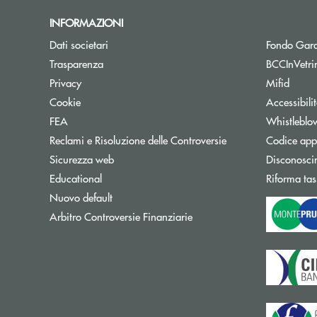
INFORMAZIONI
Dati societari
Fondo Gara
Trasparenza
BCCInVetri
Privacy
Mifid
Cookie
Accessibili
FEA
Whistleblo
Reclami e Risoluzione delle Controversie
Codice appa
Sicurezza web
Disconosci
Educational
Riforma tas
Nuovo default
Apre una nuova finestra
Arbitro Controversie Finanziarie