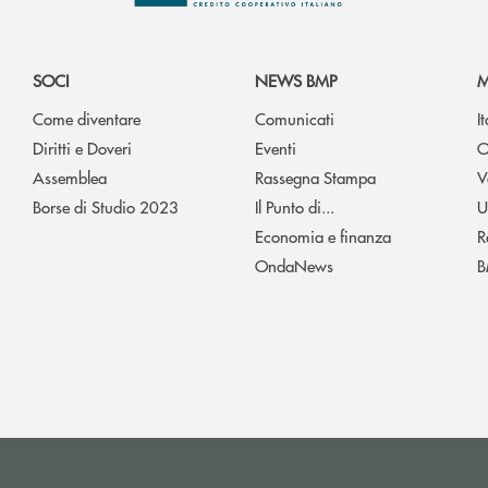
SOCI
NEWS BMP
M
Come diventare
Comunicati
I
Diritti e Doveri
Eventi
O
Assemblea
Rassegna Stampa
V
Borse di Studio 2023
Il Punto di...
U
Economia e finanza
R
OndaNews
B