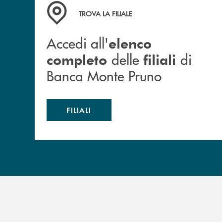
Accedi all' elenco completo&nbsp; delle&nbsp;
TROVA LA FILIALE
Accedi all'
elenco
delle
di
completo
filiali
Banca Monte Pruno
FILIALI