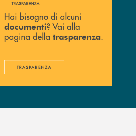
Hai bisogno di alcuni documenti ? Vai alla pagina della 
TRASPARENZA
Hai bisogno di alcuni
? Vai alla
documenti
pagina della
.
trasparenza
TRASPARENZA