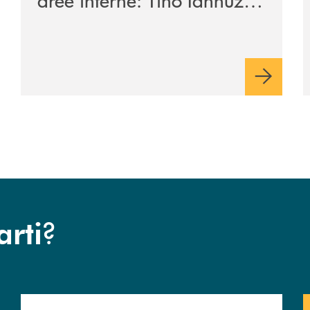
presenta a Piaggine, nella
sua terra, il libro dedicato
ad Aldo Moro
?
arti