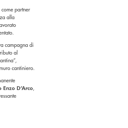
e come partner
za alla
lavorato
entato.
uova campagna di
ributo al
ntina”,
 muro cantiniero.
rmanente
,
o Enzo D’Arco
ressante