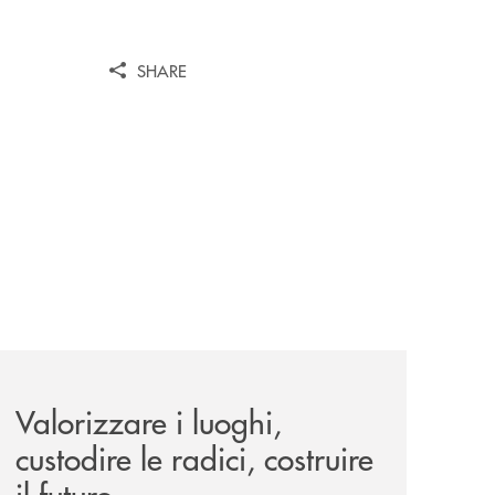
SHARE
le-aree-interne-tino-iannuzzi-presenta-a-piaggine-nella-sua
eventi/valorizzare-i-luoghi-custodire-le-radici-costruire-il-f
Valorizzare i luoghi,
custodire le radici, costruire
il futuro