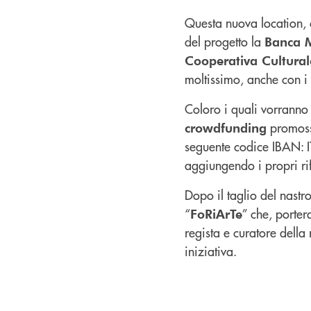
Questa nuova location, c
del progetto la
Banca 
Cooperativa Cultural
moltissimo, anche con i 
Coloro i quali vorranno
promoss
crowdfunding
seguente codice IBAN:
aggiungendo i propri rif
Dopo il taglio del nastr
“
” che, porter
FoRiArTe
regista e curatore dell
iniziativa.