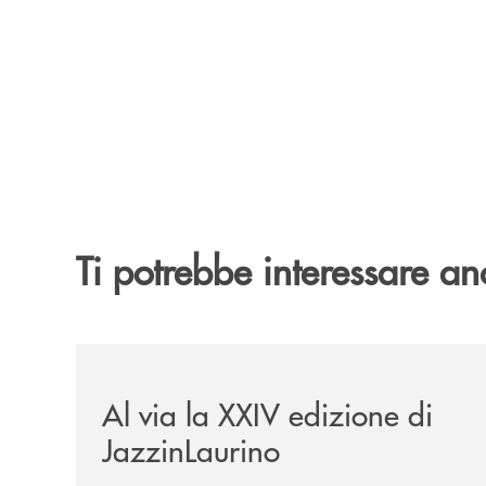
Ti potrebbe interessare an
/eventi/al-via-la-xxiv-edizione-di-jazzinlaurino/
Al via la XXIV edizione di
JazzinLaurino