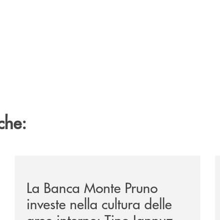
che:
/eventi/la-banca-monte-pruno-investe-nella-cultura-del
/
La Banca Monte Pruno
investe nella cultura delle
aree interne: Tino Iannuzzi