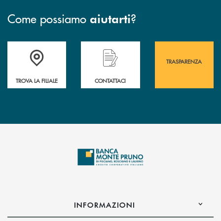
Come possiamo
?
aiutarti
Accedi all' elenco completo&nbsp; delle&nbsp; filiali&nbsp; di Banca 
Hai bisogno di assistenza immediata? Contatta
Hai bisogno di alcuni
TRASPARENZA
TROVA LA FILIALE
CONTATTACI
INFORMAZIONI