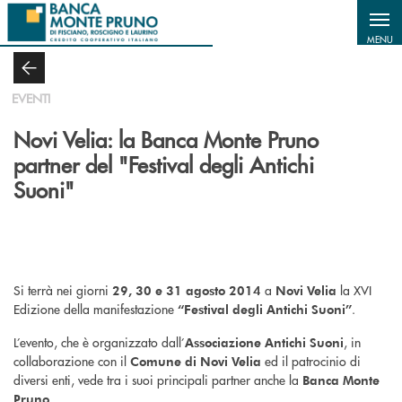
Salta al contenuto principale
MENU
EVENTI
Novi Velia: la Banca Monte Pruno
partner del "Festival degli Antichi
Suoni"
Si terrà nei giorni
a
la XVI
29, 30 e 31 agosto 2014
Novi Velia
Edizione della manifestazione
.
“Festival degli Antichi Suoni”
L’evento, che è organizzato dall’
, in
Associazione Antichi Suoni
collaborazione con il
ed il patrocinio di
Comune di Novi Velia
diversi enti, vede tra i suoi principali partner anche la
Banca Monte
.
Pruno