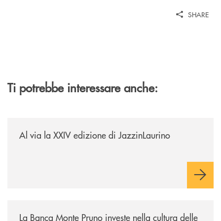
SHARE
Ti potrebbe interessare anche:
/eventi/al-via-la-xxiv-edizione-di-jazzinlaurino/
Al via la XXIV edizione di JazzinLaurino
/eventi/la-banca-monte-pruno-investe-nella-cultura-delle-aree-interne-t
La Banca Monte Pruno investe nella cultura delle