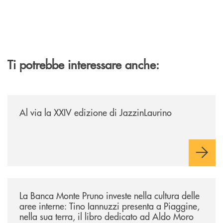
Ti potrebbe interessare anche:
/eventi/al-via-la-xxiv-edizione-di-jazzinlaurino/
Al via la XXIV edizione di JazzinLaurino
/eventi/la-banca-monte-pruno-investe-nella-cultura-delle-aree-interne-t
La Banca Monte Pruno investe nella cultura delle
aree interne: Tino Iannuzzi presenta a Piaggine,
nella sua terra, il libro dedicato ad Aldo Moro