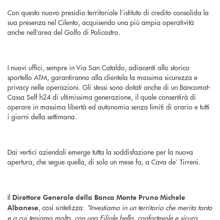
Con questo nuovo presidio territoriale l’istituto di credito consolida la
sua presenza nel Cilento, acquisendo una più ampia operatività
anche nell’area del Golfo di Policastro.
I nuovi uffici, sempre in Via San Cataldo, adiacenti allo storico
sportello ATM, garantiranno alla clientela la massima sicurezza e
privacy nelle operazioni. Gli stessi sono dotati anche di un Bancomat-
Cassa Self h24 di ultimissima generazione, il quale consentirà di
operare in massima libertà ed autonomia senza limiti di orario e tutti
i giorni della settimana.
Dai vertici aziendali emerge tutta la soddisfazione per la nuova
apertura, che segue quella, di solo un mese fa, a Cava de’ Tirreni.
Il
Direttore Generale della Banca Monte Pruno Michele
, così sintetizza:
“Investiamo in un territorio che merita tanto
Albanese
e a cui teniamo molto, con una Filiale bella, confortevole e sicura.