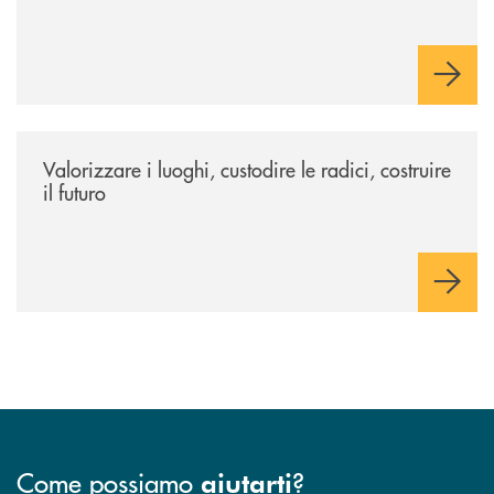
/eventi/valorizzare-i-luoghi-custodire-le-radici-costruire-il-futuro/
Valorizzare i luoghi, custodire le radici, costruire
il futuro
Come possiamo
?
aiutarti