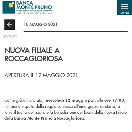
Salta al contenuto principale
MENU
10 MAGGIO 2021
EVENTI
NUOVA FILIALE A
ROCCAGLORIOSA
APERTURA IL 12 MAGGIO 2021
Come
già annunciato,
, alle
,
mercoledì 12 maggio p.v.
ore 17:00
nel pieno rispetto delle regole connesse all’emergenza sanitaria, si
terrà il taglio del nastro e la benedizione dei locali della nuova Filiale
della
a
.
Banca Monte Pruno
Roccagloriosa