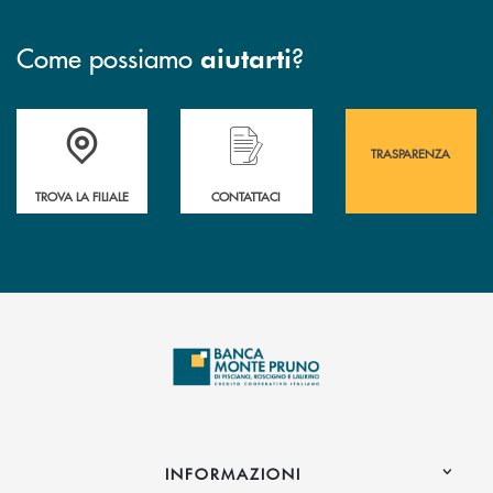
Come possiamo
?
aiutarti
Accedi all' elenco completo&nbsp; delle&nbsp; filiali&nbsp; di Banca 
Hai bisogno di assistenza immediata? Contatta
Hai bisogno di alcuni
TRASPARENZA
TROVA LA FILIALE
CONTATTACI
INFORMAZIONI