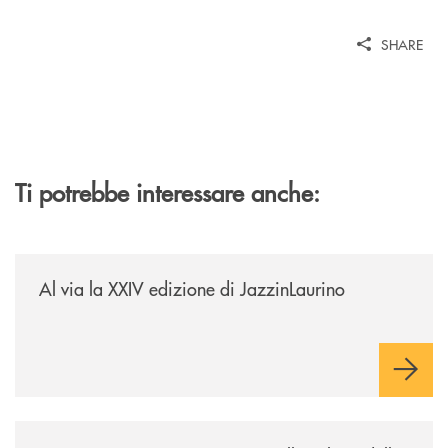
SHARE
Ti potrebbe interessare anche:
/eventi/al-via-la-xxiv-edizione-di-jazzinlaurino/
Al via la XXIV edizione di JazzinLaurino
/eventi/la-banca-monte-pruno-investe-nella-cultura-delle-aree-interne-t