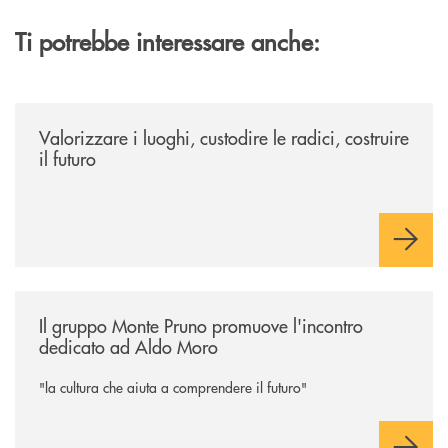
Ti potrebbe interessare anche:
/eventi/valorizzare-i-luoghi-custodire-le-radici-costruire-il-futuro/
Valorizzare i luoghi, custodire le radici, costruire
il futuro
/eventi/il-gruppo-monte-pruno-promuove-lincontro-dedicato-ad-aldo-
Il gruppo Monte Pruno promuove l'incontro
dedicato ad Aldo Moro
"la cultura che aiuta a comprendere il futuro"