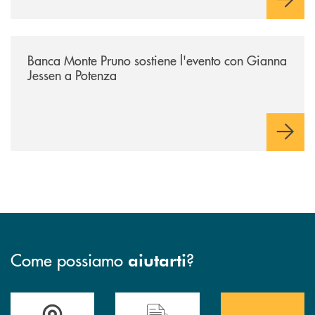
/eventi/banca-monte-pruno-sostiene-levento-con-gianna-jessen-a-poten
Banca Monte Pruno sostiene l'evento con Gianna
Jessen a Potenza
Come possiamo
?
aiutarti
Accedi all' elenco completo&nbsp; delle&nbsp; filiali&nbsp; di Banca 
Hai bisogno di assistenza immediata? Contatta
Hai bisogno di alcuni