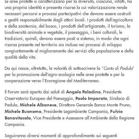
Le aree protette si caratterizzano per la diversità, ciascuna, infatti, ha
una propria identità e presenta risorse la cui valorizzazione rende
necessari percorsi e processi partecipativi che devono essere costruiti
e gestiti responsabilmente dagli attori locali. I prodotti dell’agricoltura
e della zootecnia, del bosco, i prodotti dell’artigianato, il turismo, la
biodiversità animale e vegetale, il paesaggio, i beni culturali, le
tradizioni, quindi, devono essere posti a sistema, in modo che ogni
risorsa presente nel territorio sia inclusa nei processi di sviluppo
congiuntamente al miglioramento dei servizi alla popolazione e della
qualità della vita.
Da qui nasce, oltretutto, la volontà di sottoscrivere la “
Carta di Padula
”
per la promozione dell’agro-ecologia nelle aree protette e per la
cooperazione verso l’Ecoregione del Mediterraneo.
Il Forum sarà aperto dai saluti di
, Presidente
Angelo Paladino
Osservatorio Europeo del Paesaggio,
, Sindaco di
Paolo Imparato
Padula,
, Direttore Generale Banca Monte Pruno,
Michele Albanese
, Presidente Legambiente Campania,
Michele Buonomo
Fulvio
, Vice Presidente e Assessore all’Ambiente della Regione
Bonavitacola
Campania.
Seguiranno diversi momenti di approfondimento sui seguenti