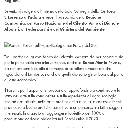
.
Regions
L’evento si svolgerà all’interno della Sala Convegni della
Certosa
e vede il patrocinio della
S.Lorenzo a Padula
Regione
, del
Campania
Parco Nazionale del Cilento, Vallo di Diano e
, di
e del
.
Alburni
Federparchi
Ministero dell’Ambiente
Tra i partner di questo forum dall’elevato spessore sia per contenuti sia
per le personalità che interverranno, anche la
,
Banca Monte Pruno
da sempre sensibile alle dinamiche di carattere ambientale che
riguardano il territorio, nonché a quelli che sono gli sviluppi dal punto
di vista economico.
Il Forum, per l’appunto, si propone di approfondire e condividere lo
stato dell’arte sulle conoscenze e sulle esperienze di agro-ecologia,
fino ad ora attuate, nelle aree protette del sud Italia, e contestualmente
promuovere buone pratiche per attivare un percorso tra tutti i soggetti
interessati, finalizzato a raggiungere l’obiettivo del 100% di
produzione agricola biologica nei Parchi entro il 2020.