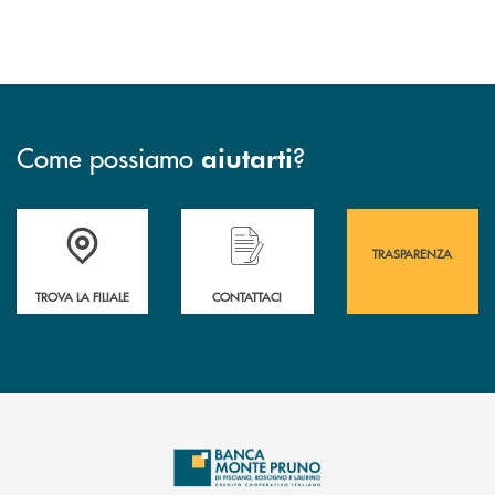
Come possiamo
?
aiutarti
Accedi all' elenco completo&nbsp; delle&nbsp; filiali&nbsp; di Banca 
Hai bisogno di assistenza immediata? Contatta
Hai bisogno di alcuni
TRASPARENZA
TROVA LA FILIALE
CONTATTACI