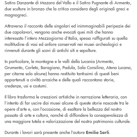
Satiro Danzante di Mazara del Vallo e il Satiro Pugnante di Armento,
due sculture in bronzo che la critica considera degli originali greci e
magnogreci.
Attraverso il racconto delle singolari ed inimmaginabili peripezie dei
due capolavori, vengono anche evocati quei miti che hanno
interessato l’intero Mezzogiorno d’Italia, spesso raffigurati su quella
moltitudine di vasi ed anfore conservati nei musei archeologici e
rinvenuti durante gli scavi di antichi siti e sepolture.
In particolare, le montagne e le valli della Lucania (Armento,
Grumento, Corleto, Baragiano, Padula, Sala Consilina, Atena Lucana,
per citarne solo alcune) hanno restituito tantissimi di questi beni
appartenuti a civiltà arcaiche e delle quali raccontano storie,
credenze, usi e costumi.
Il libro trasforma le creazioni artistiche in narrazione letteraria, con
l’intento di far uscire dai musei alcune di queste storie nascoste tra le
opere d’arte e, con l’occasione, di esaltare la bellezza del nostro
passato di arte e cultura, nonché di diffondere la consapevolezza di
una maggiore tutela e valorizzazione del nostro patrimonio culturale.
Durante i lavori sarà presente anche l’autore
.
Emilio Sarli