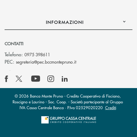
INFORMAZIONI
CONTATTI
Telefono:
0975 398611
(si apre l’app di posta elettro
PEC:
segreteria@pec.bccmontepruno.it
© 2026 Banca Monte Pruno - Credito Cooperativo di Fisciano,
Roscigno e Laurino - Soc. Coop. - Società partecipante al Gruppo
IVA Cassa Centrale Banca · P.Iva 02529020220
Crediti