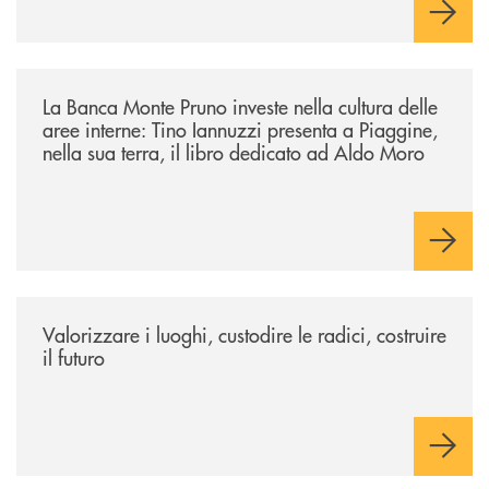
/eventi/la-banca-monte-pruno-investe-nella-cultura-delle-aree-interne-t
La Banca Monte Pruno investe nella cultura delle
aree interne: Tino Iannuzzi presenta a Piaggine,
nella sua terra, il libro dedicato ad Aldo Moro
/eventi/valorizzare-i-luoghi-custodire-le-radici-costruire-il-futuro/
Valorizzare i luoghi, custodire le radici, costruire
il futuro