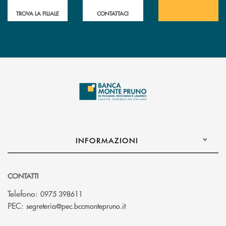
TROVA LA FILIALE
CONTATTACI
INFORMAZIONI
CONTATTI
Telefono:
0975 398611
(si apre l’app di posta elettro
PEC:
segreteria@pec.bccmontepruno.it