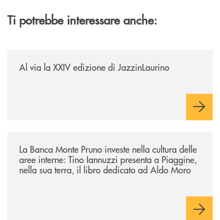
Ti potrebbe interessare anche:
/eventi/al-via-la-xxiv-edizione-di-jazzinlaurino/
Al via la XXIV edizione di JazzinLaurino
/eventi/la-banca-monte-pruno-investe-nella-cultura-delle-aree-interne-t
La Banca Monte Pruno investe nella cultura delle
aree interne: Tino Iannuzzi presenta a Piaggine,
nella sua terra, il libro dedicato ad Aldo Moro