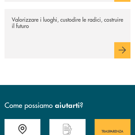
/eventi/valorizzare-i-luoghi-custodire-le-radici-costruire-il-futuro/
Valorizzare i luoghi, custodire le radici, costruire
il futuro
Come possiamo
?
aiutarti
Accedi all' elenco completo&nbsp; delle&nbsp; filiali&nbsp; di Banca 
Hai bisogno di assistenza immediata? Contatta
Hai bisogno di alcuni
TRASPARENZA