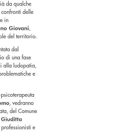
 già da qualche
confronti delle
e in
,
uno Giovani
le del territorio.
ntata dal
zio di una fase
i alla ludopatia,
 problematiche e
-psicoterapeuta
, vedranno
pomo
icata, del Comune
,
Giuditta
ti professionisti e