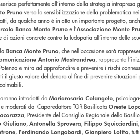
inserisce perfettamente all’interno della strategia intrapresa
verso la sensibilizzazione della problematica nei 
te Pruno
atti, da qualche anno è in atto un importante progetto, anch
e l’
ircolo Banca Monte Pruno
Associazione Monte Pr
 di azioni concrete contro la ludopatia all’interno delle scuo
lla
, che nell’occasione sarà rapprese
Banca Monte Pruno
, rappresenta l’ini
Comunicazione Antonio Mastrandrea
 Potenza e mira ad approfondire e prevenire i rischi conness
ti il giusto valore del denaro al fine di prevenire situazioni
ncolmabili.
saranno introdotti da
, psicologa
Mariarosaria Colangelo
 e moderati dal Caporedattore TGR Basilicata
Oreste Lo
, Presidente del Consiglio Regionale della Basil
Lacorazza
,
,
o Giuliano
Antonella Sprovera
Filippo Squicciardini
,
,
, tut
etrone
Ferdinando Longobardi
Gianpiero Lotito