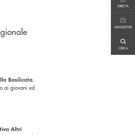
DIRECTA
DIRECTA
NEWSLETTER
NEWSLETTER
egionale
CERCA
CERCA
,
la Basilicata
to ai giovani ed
iva Altri