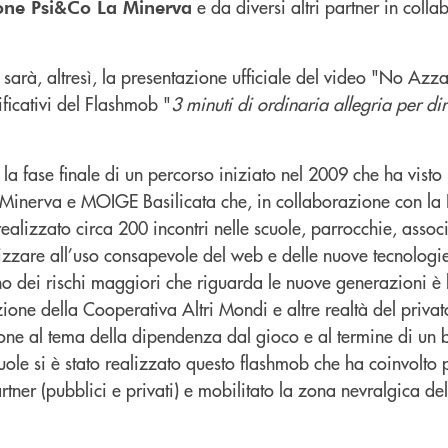
e da diversi altri partner in coll
one Psi&Co La Minerva
ci sarà, altresì, la presentazione ufficiale del video "No Azz
ficativi del Flashmob "
3 minuti di ordinaria allegria per d
la fase finale di un percorso iniziato nel 2009 che ha visto 
Minerva e MOIGE Basilicata che, in collaborazione con la P
alizzato circa 200 incontri nelle scuole, parrocchie, assoc
lizzare all’uso consapevole del web e delle nuove tecnologi
no dei rischi maggiori che riguarda le nuove generazioni è 
ione della Cooperativa Altri Mondi e altre realtà del privato
zione al tema della dipendenza dal gioco e al termine di un 
uole si è stato realizzato questo flashmob che ha coinvolto 
rtner (pubblici e privati) e mobilitato la zona nevralgica del