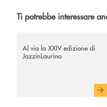
Ti potrebbe interessare an
/eventi/al-via-la-xxiv-edizione-di-jazzinlaurino/
Al via la XXIV edizione di
JazzinLaurino