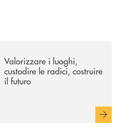
le-aree-interne-tino-iannuzzi-presenta-a-piaggine-nella-sua
eventi/valorizzare-i-luoghi-custodire-le-radici-costruire-il-f
Valorizzare i luoghi,
custodire le radici, costruire
il futuro