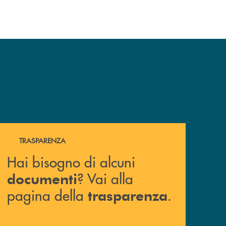
Hai bisogno di alcuni documenti ? Vai alla pagina della 
TRASPARENZA
Hai bisogno di alcuni
? Vai alla
documenti
pagina della
.
trasparenza