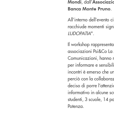
, dall’
Mondi
Associazi
.
Banca Monte Pruno
All’interno dell’evento 
racchiude momenti signi
LUDOPATIA
".
Il workshop rappresenta 
associazioni Psi&Co La 
Comunicazioni, hanno re
per informare e sensibi
incontri è emerso che u
perciò con la collaboraz
deciso di porre l’atten
informativo in alcune sc
studenti, 3 scuole, 14 pa
Potenza.