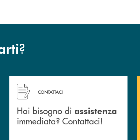
?
arti
 filiali&nbsp; di Banca Monte Pruno
Hai bisogno di assistenza immediata? Contattaci!
CONTATTACI
Hai bisogno di
assistenza
immediata? Contattaci!