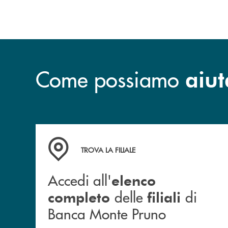
Come possiamo
aiut
Accedi all' elenco completo&nbsp; delle&nbsp;
TROVA LA FILIALE
Accedi all'
elenco
delle
di
completo
filiali
Banca Monte Pruno