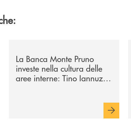
che:
/eventi/la-banca-monte-pruno-investe-nella-cultura-del
/
La Banca Monte Pruno
investe nella cultura delle
aree interne: Tino Iannuzzi
presenta a Piaggine, nella
sua terra, il libro dedicato
ad Aldo Moro