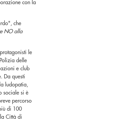
aborazione con la
ardo", che
ire NO alla
protagonisti le
olizia delle
iazioni e club
e. Da questi
la ludopatia,
 sociale si è
breve percorso
più di 100
la Città di