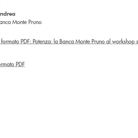
.
andrea
anca Monte Pruno
ormato PDF