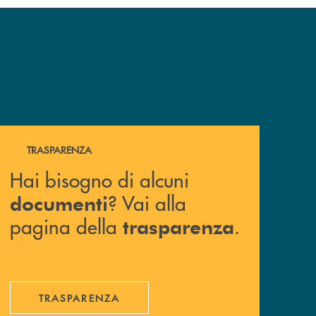
Hai bisogno di alcuni documenti ? Vai alla pagina della 
TRASPARENZA
Hai bisogno di alcuni
? Vai alla
documenti
pagina della
.
trasparenza
TRASPARENZA