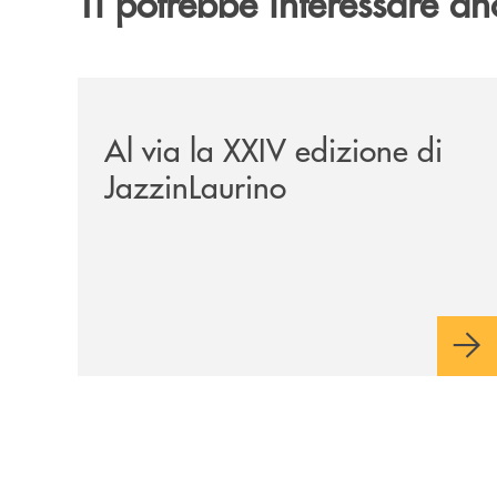
Ti potrebbe interessare an
/eventi/al-via-la-xxiv-edizione-di-jazzinlaurino/
Al via la XXIV edizione di
JazzinLaurino