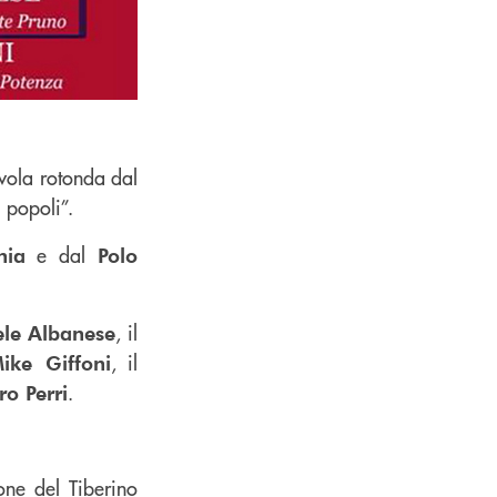
tavola rotonda dal
i popoli”.
e dal
nia
Polo
, il
ele Albanese
, il
ike Giffoni
.
ro Perri
ne del Tiberino