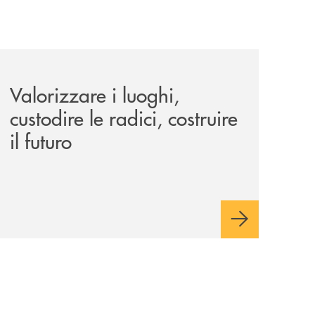
le-aree-interne-tino-iannuzzi-presenta-a-piaggine-nella-sua
eventi/valorizzare-i-luoghi-custodire-le-radici-costruire-il-f
Valorizzare i luoghi,
custodire le radici, costruire
il futuro