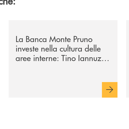
che:
/eventi/la-banca-monte-pruno-investe-nella-cultura-del
/
La Banca Monte Pruno
investe nella cultura delle
aree interne: Tino Iannuzzi
presenta a Piaggine, nella
sua terra, il libro dedicato
ad Aldo Moro