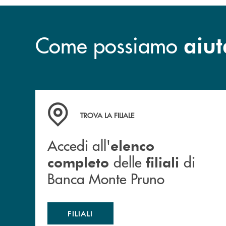
Come possiamo
aiut
Accedi all' elenco completo&nbsp; delle&nbsp;
TROVA LA FILIALE
Accedi all'
elenco
delle
di
completo
filiali
Banca Monte Pruno
FILIALI