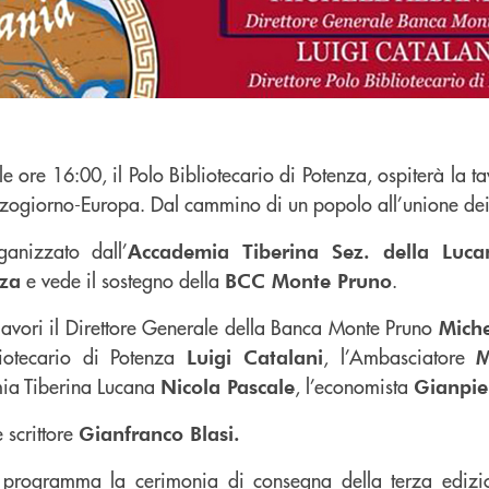
lle ore 16:00, il Polo Bibliotecario di Potenza, ospiterà la 
zzogiorno-Europa. Dal cammino di un popolo all’unione de
ganizzato dall’
Accademia Tiberina Sez. della Luca
e vede il sostegno della
.
nza
BCC Monte Pruno
 lavori il Direttore Generale della Banca Monte Pruno
Mich
liotecario di Potenza
, l’Ambasciatore
Luigi Catalani
M
mia Tiberina Lucana
, l’economista
Nicola Pascale
Gianpie
 scrittore
Gianfranco Blasi.
n programma la cerimonia di consegna della terza edizio