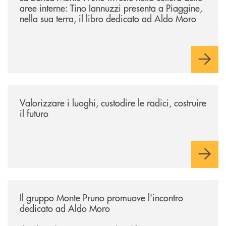
aree interne: Tino Iannuzzi presenta a Piaggine,
nella sua terra, il libro dedicato ad Aldo Moro
/eventi/valorizzare-i-luoghi-custodire-le-radici-costruire-il-futuro/
Valorizzare i luoghi, custodire le radici, costruire
il futuro
/eventi/il-gruppo-monte-pruno-promuove-lincontro-dedicato-ad-aldo-
Il gruppo Monte Pruno promuove l'incontro
dedicato ad Aldo Moro