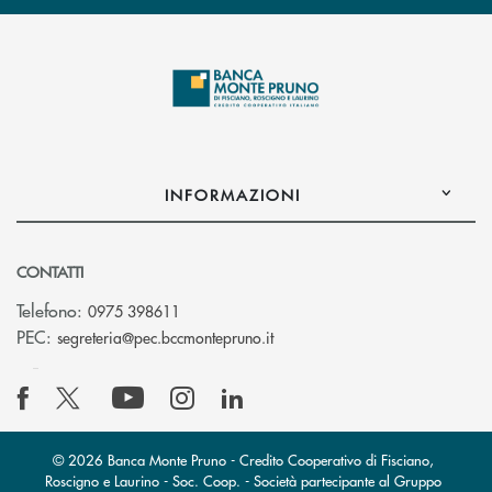
INFORMAZIONI
CONTATTI
Telefono:
0975 398611
(si apre l’app di posta elettro
PEC:
segreteria@pec.bccmontepruno.it
© 2026 Banca Monte Pruno - Credito Cooperativo di Fisciano,
Roscigno e Laurino - Soc. Coop. - Società partecipante al Gruppo