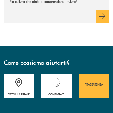
"la cultura che aiuta a comprendere il futuro"
Come possiamo
?
aiutarti
Accedi all' elenco completo&nbsp; delle&nbsp; filiali&nbsp; di Banca 
Hai bisogno di assistenza immediata? Contatta
Hai bisogno di alcuni
TRASPARENZA
TROVA LA FILIALE
CONTATTACI