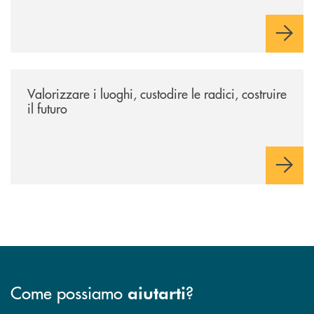
/eventi/valorizzare-i-luoghi-custodire-le-radici-costruire-il-futuro/
Valorizzare i luoghi, custodire le radici, costruire
il futuro
Come possiamo
?
aiutarti