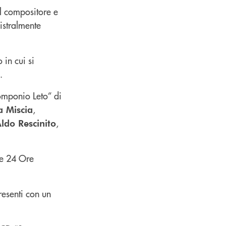
il compositore e
istralmente
 in cui si
.
Pomponio Leto” di
,
 Miscia
,
ldo Rescinito
le 24 Ore
resenti con un