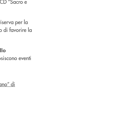
l CD “Sacro e
iserva per la
o di favorire la
llo
osiscono eventi