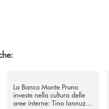
che:
/eventi/la-banca-monte-pruno-investe-nella-cultura-del
/
La Banca Monte Pruno
investe nella cultura delle
aree interne: Tino Iannuzzi