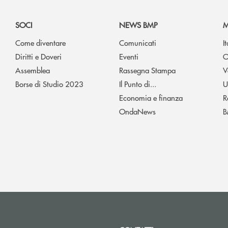
SOCI
NEWS BMP
M
Come diventare
Comunicati
I
Diritti e Doveri
Eventi
O
Assemblea
Rassegna Stampa
V
Borse di Studio 2023
Il Punto di...
U
Economia e finanza
R
OndaNews
B