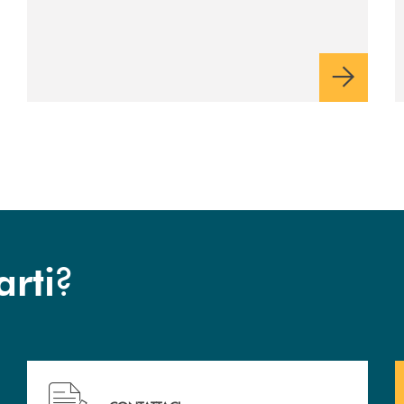
presenta a Piaggine, nella
sua terra, il libro dedicato
ad Aldo Moro
?
arti
 filiali&nbsp; di Banca Monte Pruno
Hai bisogno di assistenza immediata? Contattaci!