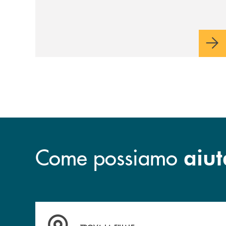
Come possiamo
aiut
Accedi all' elenco completo&nbsp; delle&nbsp;