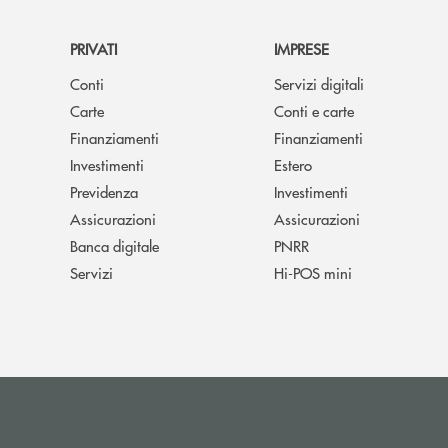
PRIVATI
IMPRESE
Conti
Servizi digitali
Carte
Conti e carte
Finanziamenti
Finanziamenti
Investimenti
Estero
Previdenza
Investimenti
Assicurazioni
Assicurazioni
Banca digitale
PNRR
Servizi
Hi-POS mini