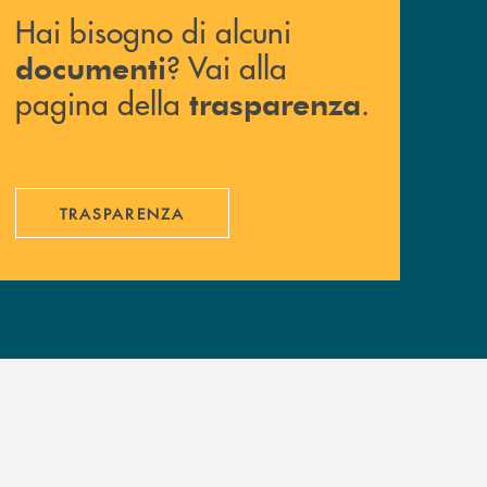
Hai bisogno di alcuni
? Vai alla
documenti
pagina della
.
trasparenza
TRASPARENZA