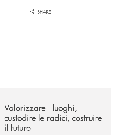
SHARE
le-aree-interne-tino-iannuzzi-presenta-a-piaggine-nella-sua
eventi/valorizzare-i-luoghi-custodire-le-radici-costruire-il-f
Valorizzare i luoghi,
custodire le radici, costruire
il futuro