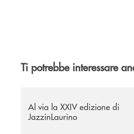
Ti potrebbe interessare an
/eventi/al-via-la-xxiv-edizione-di-jazzinlaurino/
Al via la XXIV edizione di
JazzinLaurino