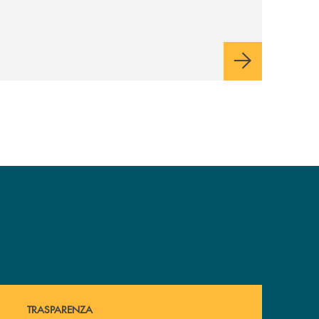
Hai bisogno di alcuni documenti ? Vai alla pagina della 
TRASPARENZA