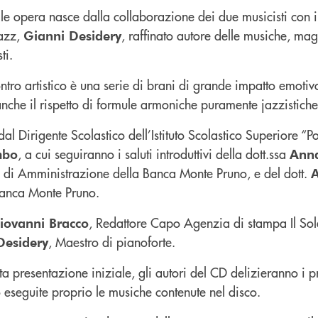
ale opera nasce dalla collaborazione dei due musicisti con 
jazz,
, raffinato autore delle musiche, mag
Gianni Desidery
ti.
contro artistico è una serie di brani di grande impatto emotivo
nche il rispetto di formule armoniche puramente jazzistiche
 dal Dirigente Scolastico dell’Istituto Scolastico Superiore “
, a cui seguiranno i saluti introduttivi della dott.ssa
mbo
Anna
o di Amministrazione della Banca Monte Pruno, e del dott.
A
Banca Monte Pruno.
, Redattore Capo Agenzia di stampa Il So
iovanni Bracco
, Maestro di pianoforte.
Desidery
 presentazione iniziale, gli autori del CD delizieranno i p
 eseguite proprio le musiche contenute nel disco.