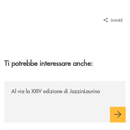
SHARE
Ti potrebbe interessare anche:
/eventi/al-via-la-xxiv-edizione-di-jazzinlaurino/
Al via la XXIV edizione di JazzinLaurino