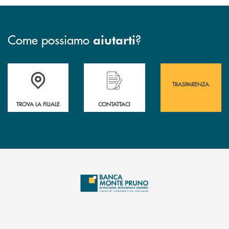
Come possiamo
?
aiutarti
Accedi all' elenco completo&nbsp; delle&nbsp; filiali&nbsp; di Banca 
Hai bisogno di assistenza immediata? Contatta
Hai bisogno di alcuni
TRASPARENZA
TROVA LA FILIALE
CONTATTACI