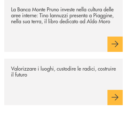
/eventi/la-banca-monte-pruno-investe-nella-cultura-delle-aree-interne-t
La Banca Monte Pruno investe nella cultura delle
aree interne: Tino Iannuzzi presenta a Piaggine,
nella sua terra, il libro dedicato ad Aldo Moro
/eventi/valorizzare-i-luoghi-custodire-le-radici-costruire-il-futuro/
Valorizzare i luoghi, custodire le radici, costruire
il futuro