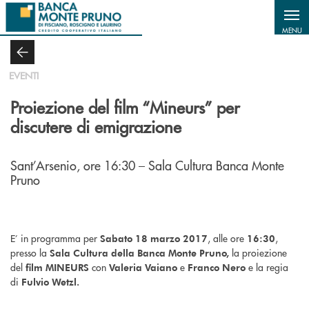
Salta al contenuto principale
MENU
EVENTI
Proiezione del film “Mineurs” per
discutere di emigrazione
Sant’Arsenio, ore 16:30 – Sala Cultura Banca Monte
Pruno
E’ in programma per
, alle ore
,
Sabato 18 marzo 2017
16:30
presso la
la proiezione
Sala Cultura della Banca Monte Pruno,
del
con
e
e la regia
film MINEURS
Valeria Vaiano
Franco Nero
di
Fulvio Wetzl.