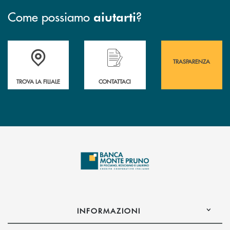
Come possiamo
?
aiutarti
Accedi all' elenco completo&nbsp; delle&nbsp; filiali&nbsp; di Banca 
Hai bisogno di assistenza immediata? Contatta
Hai bisogno di alcuni
TRASPARENZA
TROVA LA FILIALE
CONTATTACI
INFORMAZIONI