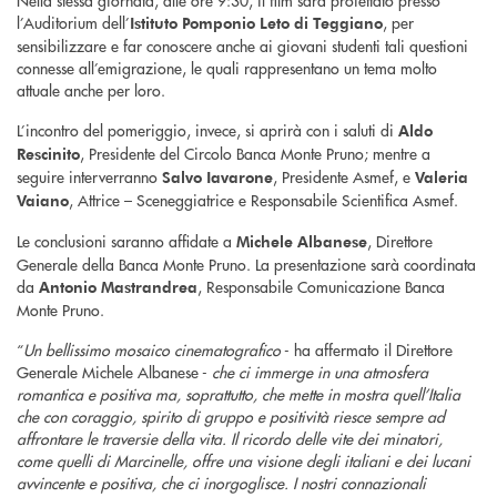
Nella stessa giornata, alle ore 9:30, il film sarà proiettato presso
l’Auditorium dell’
, per
Istituto Pomponio Leto di Teggiano
sensibilizzare e far conoscere anche ai giovani studenti tali questioni
connesse all’emigrazione, le quali rappresentano un tema molto
attuale anche per loro.
L’incontro del pomeriggio, invece, si aprirà con i saluti di
Aldo
, Presidente del Circolo Banca Monte Pruno; mentre a
Rescinito
seguire interverranno
, Presidente Asmef, e
Salvo Iavarone
Valeria
, Attrice – Sceneggiatrice e Responsabile Scientifica Asmef.
Vaiano
Le conclusioni saranno affidate a
, Direttore
Michele Albanese
Generale della Banca Monte Pruno. La presentazione sarà coordinata
da
, Responsabile Comunicazione Banca
Antonio Mastrandrea
Monte Pruno.
“
Un bellissimo mosaico cinematografico
- ha affermato il Direttore
Generale Michele Albanese -
che ci immerge in una atmosfera
romantica e positiva ma, soprattutto, che mette in mostra quell’Italia
che con coraggio, spirito di gruppo e positività riesce sempre ad
affrontare le traversie della vita. Il ricordo delle vite dei minatori,
come quelli di Marcinelle, offre una visione degli italiani e dei lucani
avvincente e positiva, che ci inorgoglisce. I nostri connazionali