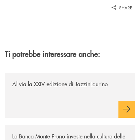
SHARE
Ti potrebbe interessare anche:
/eventi/al-via-la-xxiv-edizione-di-jazzinlaurino/
Al via la XXIV edizione di JazzinLaurino
/eventi/la-banca-monte-pruno-investe-nella-cultura-delle-aree-interne-t
La Banca Monte Pruno investe nella cultura delle